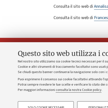
Consulta il sito web di
Annalis
Consulta il sito web di
Frances
Questo sito web utilizza i c
Nel nostro sito utilizziamo sia cookie tecnici necessari per il 
Piano strate
Cookie e altri strumenti di tracciamento facoltativi sono usati p
Contatti e PEC
Se chiudi questo banner continuerai la navigazione solo con i 
Bilanci
Uffici dell'amministrazione generale
Puoi esprimere il consenso sui cookie facoltativi attivando l'op
Donazioni e
Lavora con noi
Potrai sempre rivedere le tue scelte e verificare lo stato dei 
Per maggiori informazioni
consulta la nostra Cookie policy
.
Merchandisi
Alumni community
COOKIE DI PROFILAZIONE - FACOLTATIVI
SOLO COOKIE NECESSARI
PERSONALIZZ