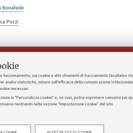
a Bonafede
ca Pozzi
Seguici su:
ookie
suo funzionamento, sia cookie e altri strumenti di tracciamento facoltativi ch
gico
Bandi, gare e concorsi
er analisi statistiche, misure sull'efficacia della comunicazione istituzional
cookie necessari.
Albo online
zione in "Personalizza cookie" e, se vuoi, potrai esprimere consensi più spec
 5x1000
Amministrazione trasparente
consensi rientrando nella sezione "Impostazione cookie" del sito.
ng - UniboStore
Atti di notifica
COOKIE TECNICI - NECESSAR
A COOKIE
ACCETTA TUTTI I COOKIE