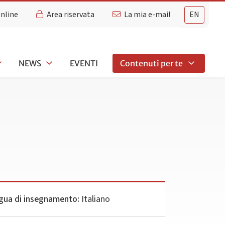
Online
Area riservata
La mia e-mail
EN
NEWS
EVENTI
Contenuti per te
gua di insegnamento:
Italiano