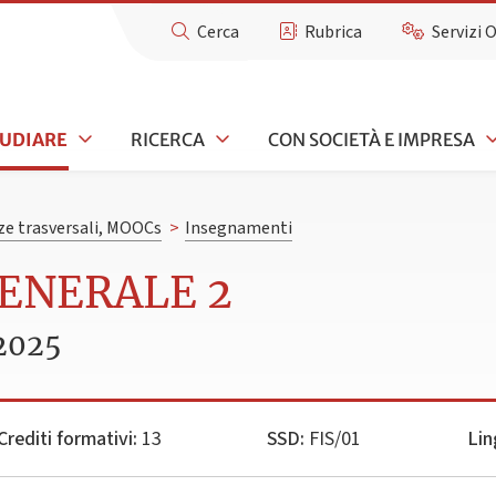
Cerca
Rubrica
Servizi 
TUDIARE
RICERCA
CON SOCIETÀ E IMPRESA
e trasversali, MOOCs
>
Insegnamenti
GENERALE 2
2025
Crediti formativi:
13
SSD:
FIS/01
Lin