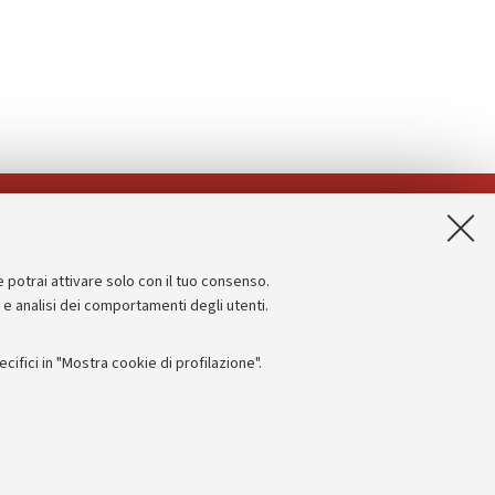
App:
e potrai attivare solo con il tuo consenso.
Informazioni sul sito e accessibilità
e e analisi dei comportamenti degli utenti.
Dichiarazione di accessibilità
ifici in "Mostra cookie di profilazione".
Privacy e note legali
Impostazioni Cookie
I