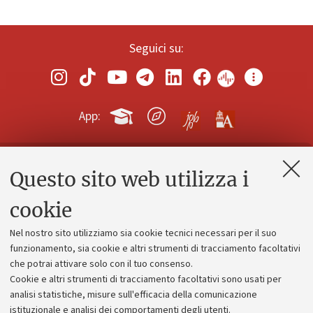
Seguici su:
App:
Questo sito web utilizza i
Contatti e PEC
Uffici dell'amministrazione generale
cookie
Lavora con noi
Nel nostro sito utilizziamo sia cookie tecnici necessari per il suo
Alumni community
funzionamento, sia cookie e altri strumenti di tracciamento facoltativi
che potrai attivare solo con il tuo consenso.
Piano strategico
Cookie e altri strumenti di tracciamento facoltativi sono usati per
Bilanci
analisi statistiche, misure sull'efficacia della comunicazione
istituzionale e analisi dei comportamenti degli utenti.