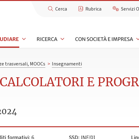
Cerca
Rubrica
Servizi 
TUDIARE
RICERCA
CON SOCIETÀ E IMPRESA
e trasversali, MOOCs
>
Insegnamenti
I CALCOLATORI E PRO
2024
iti formativi:
6
SSD:
INF/01
Lin