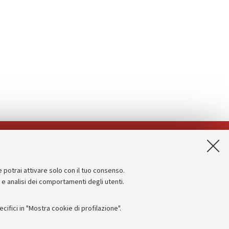
App:
e potrai attivare solo con il tuo consenso.
Informazioni sul sito e accessibilità
e e analisi dei comportamenti degli utenti.
Dichiarazione di accessibilità
ifici in "Mostra cookie di profilazione".
Privacy e note legali