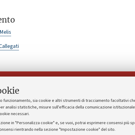
ento
Melis
Callegati
Seguici su:
ookie
suo funzionamento, sia cookie e altri strumenti di tracciamento facoltativi ch
gico
Bandi, gare e concorsi
er analisi statistiche, misure sull'efficacia della comunicazione istituzional
cookie necessari.
Albo online
zione in "Personalizza cookie" e, se vuoi, potrai esprimere consensi più spec
 5x1000
Amministrazione trasparente
consensi rientrando nella sezione "Impostazione cookie" del sito.