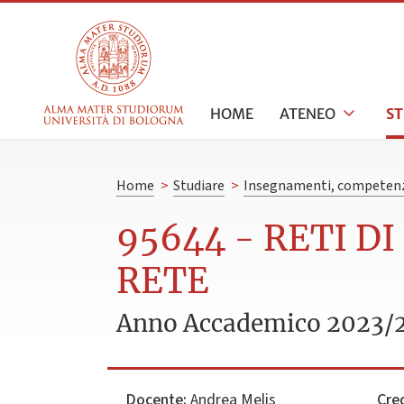
HOME
ATENEO
S
Home
>
Studiare
>
Insegnamenti, competenz
95644 - RETI D
RETE
Anno Accademico 2023/
Docente:
Andrea Melis
Cred