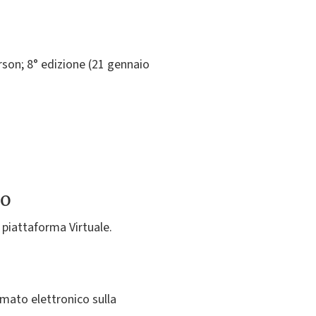
rson; 8° edizione (21 gennaio
to
 piattaforma Virtuale.
rmato elettronico sulla