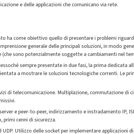
nicazione e delle applicazioni che comunicano via rete.
o ha come obiettivo quello di presentare i problemi riguard
a comprensione generale delle principali soluzioni, in modo ge
ogie (che sono potenzialmente soggette a cambiamenti nel te
essoché sempre presentate in due fasi, la prima dedicata all
rientata a mostrare le soluzioni tecnologiche correnti. Le pri
ervizi di telecomunicazione. Multiplazione, commutazione di c
missivi.
-server e peer-to-peer, indirizzamento e instradamento IP, ISP e
, primi cenni di sicurezza.
d UDP. Utilizzo delle socket per implementare applicazioni di