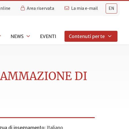
Online
Area riservata
La mia e-mail
EN
NEWS
EVENTI
Contenuti per te
GRAMMAZIONE DI
gua di insegnamento:
Italiano