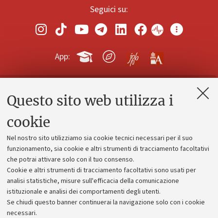
Seguici su:
App:
Questo sito web utilizza i
Contatti e PEC
Uffici dell'amministrazione generale
cookie
Lavora con noi
Nel nostro sito utilizziamo sia cookie tecnici necessari per il suo
Alumni community
funzionamento, sia cookie e altri strumenti di tracciamento facoltativi
che potrai attivare solo con il tuo consenso.
Piano strategico
Cookie e altri strumenti di tracciamento facoltativi sono usati per
Bilanci
analisi statistiche, misure sull'efficacia della comunicazione
istituzionale e analisi dei comportamenti degli utenti.
Donazioni e 5x1000
Se chiudi questo banner continuerai la navigazione solo con i cookie
Merchandising - UniboStore
necessari.