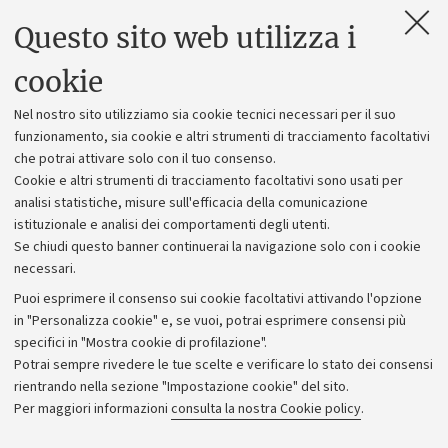
Questo sito web utilizza i
Contatti e PEC
Uffici dell'amministrazione generale
cookie
Lavora con noi
Nel nostro sito utilizziamo sia cookie tecnici necessari per il suo
Alumni community
funzionamento, sia cookie e altri strumenti di tracciamento facoltativi
che potrai attivare solo con il tuo consenso.
Piano strategico
Cookie e altri strumenti di tracciamento facoltativi sono usati per
Bilanci
analisi statistiche, misure sull'efficacia della comunicazione
istituzionale e analisi dei comportamenti degli utenti.
Donazioni e 5x1000
Se chiudi questo banner continuerai la navigazione solo con i cookie
Merchandising - UniboStore
necessari.
Bandi, gare e concorsi
Puoi esprimere il consenso sui cookie facoltativi attivando l'opzione
in "Personalizza cookie" e, se vuoi, potrai esprimere consensi più
Albo online
specifici in "Mostra cookie di profilazione".
Amministrazione trasparente
Potrai sempre rivedere le tue scelte e verificare lo stato dei consensi
rientrando nella sezione "Impostazione cookie" del sito.
Atti di notifica
Per maggiori informazioni
consulta la nostra Cookie policy
.
Informazioni sul sito e accessibilità