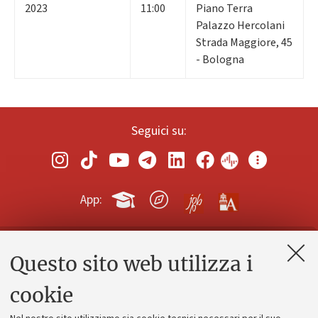
2023
11:00
Piano Terra
Palazzo Hercolani
Strada Maggiore, 45
- Bologna
Seguici su:
App:
Questo sito web utilizza i
Contatti e PEC
Uffici dell'amministrazione generale
cookie
Lavora con noi