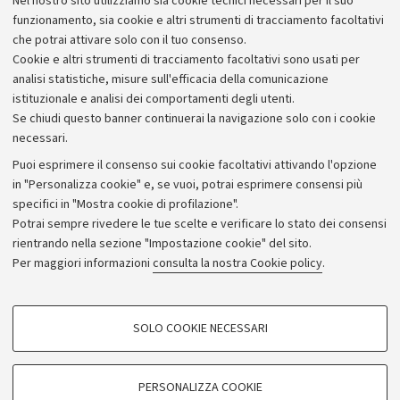
Nel nostro sito utilizziamo sia cookie tecnici necessari per il suo
Alumni community
funzionamento, sia cookie e altri strumenti di tracciamento facoltativi
che potrai attivare solo con il tuo consenso.
Piano strategico
Cookie e altri strumenti di tracciamento facoltativi sono usati per
Bilanci
analisi statistiche, misure sull'efficacia della comunicazione
istituzionale e analisi dei comportamenti degli utenti.
Donazioni e 5x1000
Se chiudi questo banner continuerai la navigazione solo con i cookie
Merchandising - UniboStore
necessari.
Bandi, gare e concorsi
Puoi esprimere il consenso sui cookie facoltativi attivando l'opzione
in "Personalizza cookie" e, se vuoi, potrai esprimere consensi più
Albo online
specifici in "Mostra cookie di profilazione".
Amministrazione trasparente
Potrai sempre rivedere le tue scelte e verificare lo stato dei consensi
rientrando nella sezione "Impostazione cookie" del sito.
Atti di notifica
Per maggiori informazioni
consulta la nostra Cookie policy
.
Informazioni sul sito e accessibilità
Dichiarazione di accessibilità
COOKIE DI PROFILAZIONE - FACOLTATIVI
SOLO COOKIE NECESSARI
Privacy e note legali
Si tratta di cookie utilizzati per analizzare le caratteristiche della navigazione
degli utenti, creare profili in base al loro comportamento sul sito, per analisi
Impostazioni Cookie
di marketing.
PERSONALIZZA COOKIE
Mostra cookie di profilazione