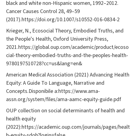
black and white non-Hispanic women, 1992–2012.
Cancer Causes Control 28, 49–59
(2017).https://doi.org/10.1007/s10552-016-0834-2
Krieger, N., Ecosocial Theory, Embodied Truths, and
the People's Health, Oxford University Press,
2021.https://global.oup.com/academic/product/ecoso
cial-theory-embodied-truths-and-the-peoples-health-
9780197510728?cc=us&lang=en&
American Medical Association (2021) Advancing Health
Equity: A Guide To Language, Narrative and
Concepts.Disponibile a:https://www.ama-
assn.org/system/files/ama-aamc-equity-guide.pdf
OUP collection on social determinants of health and
health equity
(2022):https://academic.oup.com/journals/pages/healt
h-equity-sdoh?login=false