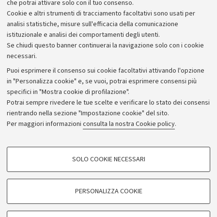
che potrai attivare solo con il tuo consenso.
Piano strategico
Cookie e altri strumenti di tracciamento facoltativi sono usati per
Bilanci
analisi statistiche, misure sull'efficacia della comunicazione
istituzionale e analisi dei comportamenti degli utenti.
Donazioni e 5x1000
Se chiudi questo banner continuerai la navigazione solo con i cookie
Merchandising - UniboStore
necessari.
Bandi, gare e concorsi
Puoi esprimere il consenso sui cookie facoltativi attivando l'opzione
in "Personalizza cookie" e, se vuoi, potrai esprimere consensi più
Albo online
specifici in "Mostra cookie di profilazione".
Amministrazione trasparente
Potrai sempre rivedere le tue scelte e verificare lo stato dei consensi
rientrando nella sezione "Impostazione cookie" del sito.
Atti di notifica
Per maggiori informazioni
consulta la nostra Cookie policy
.
Informazioni sul sito e accessibilità
Dichiarazione di accessibilità
COOKIE DI PROFILAZIONE - FACOLTATIVI
SOLO COOKIE NECESSARI
Privacy e note legali
Si tratta di cookie utilizzati per analizzare le caratteristiche della navigazione
degli utenti, creare profili in base al loro comportamento sul sito, per analisi
Impostazioni Cookie
di marketing.
PERSONALIZZA COOKIE
Mostra cookie di profilazione
©Copyright 2026 - ALMA MATER STUDIORUM - Università di
Google/Youtube Video