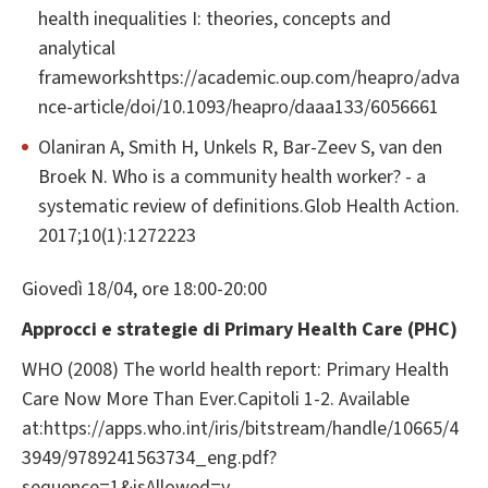
health inequalities I: theories, concepts and
analytical
frameworkshttps://academic.oup.com/heapro/adva
nce-article/doi/10.1093/heapro/daaa133/6056661
Olaniran A, Smith H, Unkels R, Bar-Zeev S, van den
Broek N. Who is a community health worker? - a
systematic review of definitions.Glob Health Action.
2017;10(1):1272223
Giovedì 18/04, ore 18:00-20:00
Approcci e strategie di Primary Health Care (PHC)
WHO (2008) The world health report: Primary Health
Care Now More Than Ever.Capitoli 1-2. Available
at:https://apps.who.int/iris/bitstream/handle/10665/4
3949/9789241563734_eng.pdf?
sequence=1&isAllowed=y