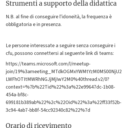
Strumenti a supporto della didattica
N.B. al fine di conseguire l'idoneità, la frequenza è
obbligatoria e in presenza.
Le persone interessate a seguire senza conseguire i
cfu, possono connettersi al seguente link di teams:
https://teams.microsoft.com/l/meetup-
join/19%3ameeting_MTdkOGMxYWMtYzM0MS00NjU2
LWFhOTItMWRhNGJjMjIwY2M0%40thread.v2/0?
context=%7b%22Tid%22%3a%22e99647dc-1b08-
454a-bf8c-
699181b389ab%22%2c%22Oid%22%3a%22ff33f52b-
3c94-4ab7-bb8f-54cc92340c82%22%7d
Orario di ricevimento