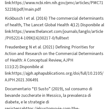
link:https://www.ncbi.nlm.nih.gov/pmc/articles/PMC71
52238/pdf/main.pdf
Kickbusch I et al. (2016) The commercial determinants
of health, The Lancet Global Health 4(12).Disponibile al
link:https://www.thelancet.com/journals/langlo/article
/PIIS2214-109X(16)30217-0/fulltext
Freudenberg N et al. (2021) Defining Priorities for
Action and Research on the Commercial Determinants
of Health: A Conceptual Review, AJPH
111(12).Disponibile al
link:https://ajph.aphapublications.org/doi/full/10.2105/
AJPH.2021.306491
Documentario “El Susto” (2019), sul consumo di
bevande zuccherate in Messico, la prevalenza di
diabete, e le strategie di
resistenzahttps://elsustomovie.com/the-