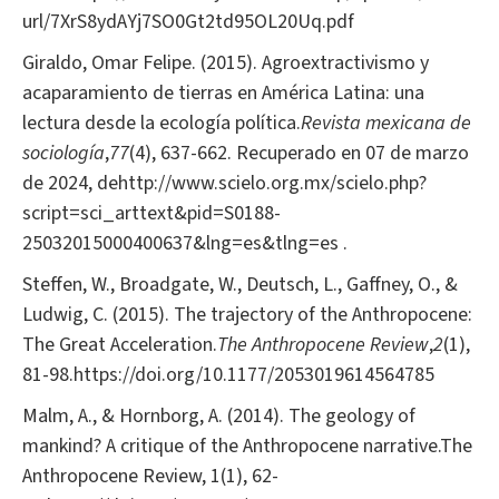
url/7XrS8ydAYj7SO0Gt2td95OL20Uq.pdf
Giraldo, Omar Felipe. (2015). Agroextractivismo y
acaparamiento de tierras en América Latina: una
lectura desde la ecología política.
Revista mexicana de
sociología
,
77
(4), 637-662. Recuperado en 07 de marzo
de 2024, dehttp://www.scielo.org.mx/scielo.php?
script=sci_arttext&pid=S0188-
25032015000400637&lng=es&tlng=es .
Steffen, W., Broadgate, W., Deutsch, L., Gaffney, O., &
Ludwig, C. (2015). The trajectory of the Anthropocene:
The Great Acceleration.
The Anthropocene Review
,
2
(1),
81-98.https://doi.org/10.1177/2053019614564785
Malm, A., & Hornborg, A. (2014). The geology of
mankind? A critique of the Anthropocene narrative.The
Anthropocene Review, 1(1), 62-