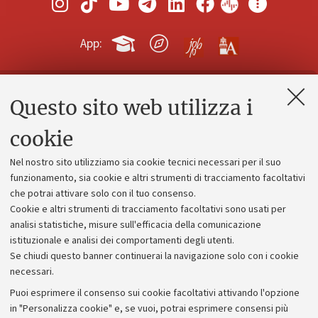
App:
Questo sito web utilizza i
Contatti e PEC
Uffici dell'amministrazione generale
cookie
Lavora con noi
Nel nostro sito utilizziamo sia cookie tecnici necessari per il suo
Alumni community
funzionamento, sia cookie e altri strumenti di tracciamento facoltativi
che potrai attivare solo con il tuo consenso.
Piano strategico
Cookie e altri strumenti di tracciamento facoltativi sono usati per
Bilanci
analisi statistiche, misure sull'efficacia della comunicazione
istituzionale e analisi dei comportamenti degli utenti.
Donazioni e 5x1000
Se chiudi questo banner continuerai la navigazione solo con i cookie
Merchandising - UniboStore
necessari.
Bandi, gare e concorsi
Puoi esprimere il consenso sui cookie facoltativi attivando l'opzione
in "Personalizza cookie" e, se vuoi, potrai esprimere consensi più
Albo online