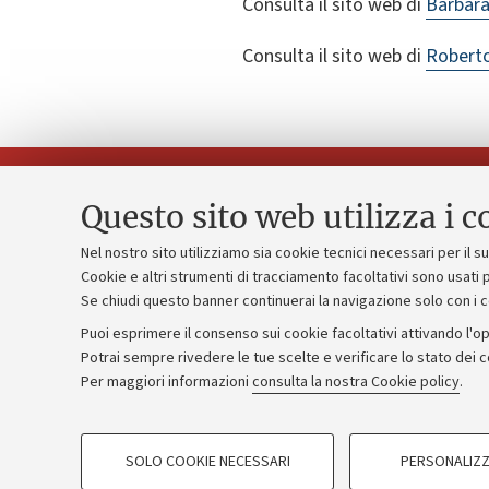
Consulta il sito web di
Barbara
Consulta il sito web di
Roberto
Questo sito web utilizza i c
Nel nostro sito utilizziamo sia cookie tecnici necessari per il 
Piano strate
Cookie e altri strumenti di tracciamento facoltativi sono usati p
Contatti e PEC
Se chiudi questo banner continuerai la navigazione solo con i 
Bilanci
Uffici dell'amministrazione generale
Puoi esprimere il consenso sui cookie facoltativi attivando l'op
Donazioni e
Lavora con noi
Potrai sempre rivedere le tue scelte e verificare lo stato dei 
Per maggiori informazioni
consulta la nostra Cookie policy
.
Merchandisi
Alumni community
COOKIE DI PROFILAZIONE - FACOLTATIVI
SOLO COOKIE NECESSARI
PERSONALIZZ
Si tratta di cookie utilizzati per analizzare le caratteristiche della navi
©Copyright 2026 - ALMA MATER STUD