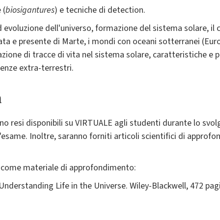
 (
biosigantures
) e tecniche di detection.
d evoluzione dell'universo, formazione del sistema solare, il c
sata e presente di Marte, i mondi con oceani sotterranei (Eur
azione di tracce di vita nel sistema solare, caratteristiche e p
genze extra-terrestri.
a
anno resi disponibili su VIRTUALE agli studenti durante lo sv
l'esame. Inoltre, saranno forniti articoli scientifici di approf
ti come materiale di approfondimento:
 Understanding Life in the Universe. Wiley-Blackwell, 472 pag