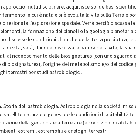
approccio multidisciplinare, acquisisce solide basi scientifi
iferimento in cui è nata e si è evoluta la vita sulla Terra e p
a e direzionata l'esplorazione spaziale. Verrà perciò discussa l
elementi, la formazione dei pianeti e la geologia planetaria e
nno discusse le condizioni chimiche della Terra prebiotica, le c
sa di vita, sarà, dunque, discussa la natura della vita, la sua o
egati al riconoscimento delle biosignatures (con uno sguardo a
 di biosignatures), l'origine del metabolismo e/o del codice 
hi terrestri per studi astrobiologici.
a. Storia dell'astrobiologia. Astrobiologia nella società: miss
 satellite naturale e genesi delle condizioni di abitabilità t
voluzione della geo-biosfera terrestre (e condizioni di abitabi
mbienti estremi, estremofili e analoghi terrestri.