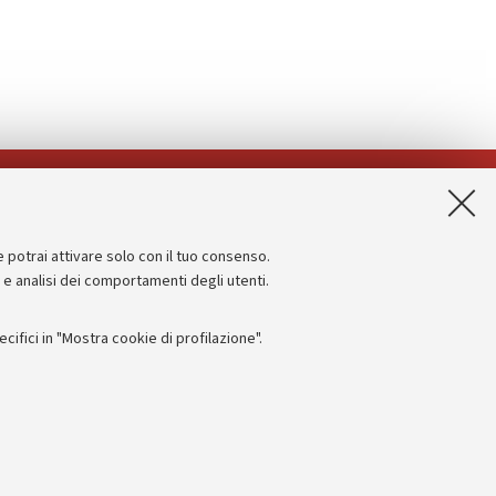
App:
e potrai attivare solo con il tuo consenso.
Informazioni sul sito e accessibilità
e e analisi dei comportamenti degli utenti.
Dichiarazione di accessibilità
ifici in "Mostra cookie di profilazione".
Privacy e note legali
Impostazioni Cookie
I
 titolo esemplificativo, per il corretto funzionamento del sito, salvare
 - PI:
01131710376
- CF:
80007010376