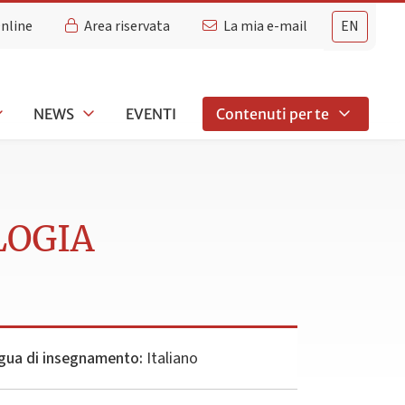
Online
Area riservata
La mia e-mail
EN
NEWS
EVENTI
Contenuti per te
LOGIA
gua di insegnamento:
Italiano