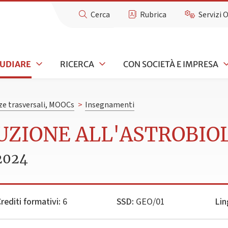
Cerca
Rubrica
Servizi 
TUDIARE
RICERCA
CON SOCIETÀ E IMPRESA
e trasversali, MOOCs
>
Insegnamenti
DUZIONE ALL'ASTROBIO
2024
rediti formativi:
6
SSD:
GEO/01
Lin