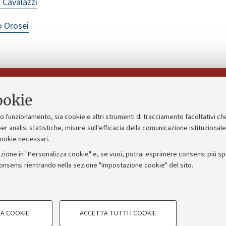
 Cavalazzi
 Orosei
Seguici su:
ookie
suo funzionamento, sia cookie e altri strumenti di tracciamento facoltativi ch
gico
Bandi, gare e concorsi
er analisi statistiche, misure sull'efficacia della comunicazione istituzional
cookie necessari.
Albo online
zione in "Personalizza cookie" e, se vuoi, potrai esprimere consensi più spec
 5x1000
Amministrazione trasparente
consensi rientrando nella sezione "Impostazione cookie" del sito.
ng - UniboStore
Atti di notifica
COOKIE TECNICI - NECESSAR
A COOKIE
ACCETTA TUTTI I COOKIE
gazione degli utenti, creare profili in
Si tratta di cookie tecnici utilizzati, a
IORUM - Università di Bologna - Via Zamboni,
33 - 40126
Bologna