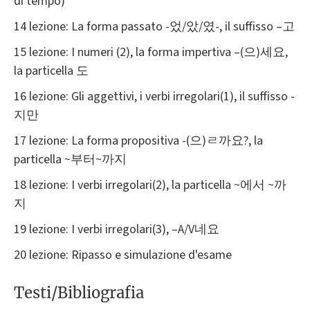
di tempo)
14 lezione: La forma passato -었/았/였-, il suffisso –고
15 lezione: I numeri (2), la forma impertiva –(으)세요,
la particella 도
16 lezione: Gli aggettivi, i verbi irregolari(1), il suffisso -
지만
17 lezione: La forma propositiva -(으)ㄹ까요?, la
particella ~부터~까지
18 lezione: I verbi irregolari(2), la particella ~에서 ~까
지
19 lezione: I verbi irregolari(3), –A/V네요
20 lezione: Ripasso e simulazione d'esame
Testi/Bibliografia