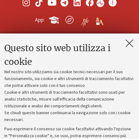
App:
Questo sito web utilizza i
Contatti e PEC
Uffici dell'amministrazione generale
cookie
Lavora con noi
Nel nostro sito utilizziamo sia cookie tecnici necessari per il suo
Alumni community
funzionamento, sia cookie e altri strumenti di tracciamento facoltativi
che potrai attivare solo con il tuo consenso.
Piano strategico
Cookie e altri strumenti di tracciamento facoltativi sono usati per
Bilanci
analisi statistiche, misure sull'efficacia della comunicazione
istituzionale e analisi dei comportamenti degli utenti.
Donazioni e 5x1000
Se chiudi questo banner continuerai la navigazione solo con i cookie
Merchandising - UniboStore
necessari.
Bandi, gare e concorsi
Puoi esprimere il consenso sui cookie facoltativi attivando l'opzione
in "Personalizza cookie" e, se vuoi, potrai esprimere consensi più
Albo online