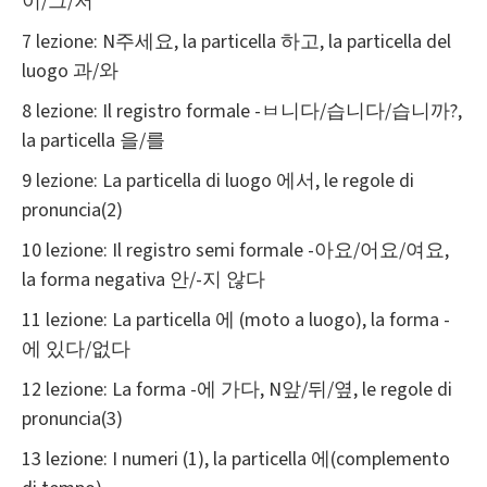
이/그/저
7 lezione: N주세요, la particella 하고, la particella del
luogo 과/와
8 lezione: Il registro formale -ㅂ니다/습니다/습니까?,
la particella 을/를
9 lezione: La particella di luogo 에서, le regole di
pronuncia(2)
10 lezione: Il registro semi formale -아요/어요/여요,
la forma negativa 안/-지 않다
11 lezione: La particella 에 (moto a luogo), la forma -
에 있다/없다
12 lezione: La forma -에 가다, N앞/뒤/옆, le regole di
pronuncia(3)
13 lezione: I numeri (1), la particella 에(complemento