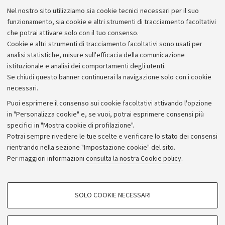
Lavora con noi
Nel nostro sito utilizziamo sia cookie tecnici necessari per il suo
Alumni community
funzionamento, sia cookie e altri strumenti di tracciamento facoltativi
che potrai attivare solo con il tuo consenso.
Piano strategico
Cookie e altri strumenti di tracciamento facoltativi sono usati per
Bilanci
analisi statistiche, misure sull'efficacia della comunicazione
istituzionale e analisi dei comportamenti degli utenti.
Donazioni e 5x1000
Se chiudi questo banner continuerai la navigazione solo con i cookie
Merchandising - UniboStore
necessari.
Bandi, gare e concorsi
Puoi esprimere il consenso sui cookie facoltativi attivando l'opzione
in "Personalizza cookie" e, se vuoi, potrai esprimere consensi più
Albo online
specifici in "Mostra cookie di profilazione".
Amministrazione trasparente
Potrai sempre rivedere le tue scelte e verificare lo stato dei consensi
rientrando nella sezione "Impostazione cookie" del sito.
Atti di notifica
Per maggiori informazioni
consulta la nostra Cookie policy
.
Informazioni sul sito e accessibilità
Dichiarazione di accessibilità
COOKIE DI PROFILAZIONE - FACOLTATIVI
SOLO COOKIE NECESSARI
Privacy e note legali
Si tratta di cookie utilizzati per analizzare le caratteristiche della navigazione
degli utenti, creare profili in base al loro comportamento sul sito, per analisi
Impostazioni Cookie
di marketing.