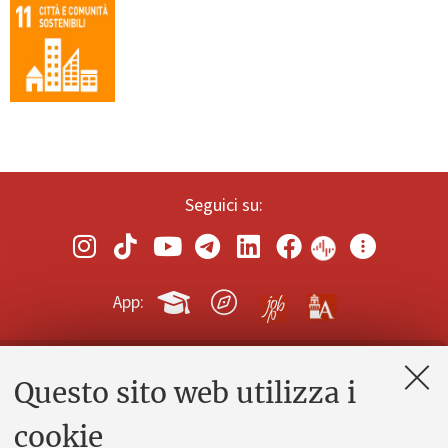
Seguici su:
App:
Questo sito web utilizza i
Contatti e PEC
Uffici dell'amministrazione generale
cookie