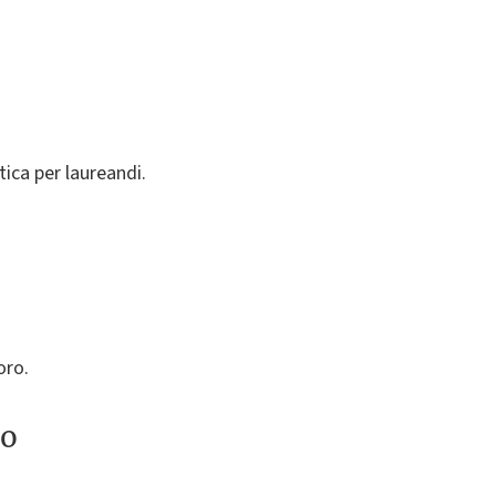
ica per laureandi.
oro.
to