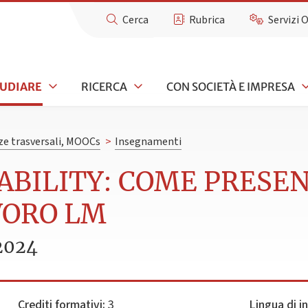
Cerca
Rubrica
Servizi 
TUDIARE
RICERCA
CON SOCIETÀ E IMPRESA
e trasversali, MOOCs
>
Insegnamenti
ABILITY: COME PRESE
VORO LM
2024
Crediti formativi:
3
Lingua di 