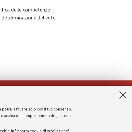
erifica delle competenze
lla determinazione del voto
App:
e potrai attivare solo con il tuo consenso.
Informazioni sul sito e accessibilità
e e analisi dei comportamenti degli utenti.
Dichiarazione di accessibilità
ifici in "Mostra cookie di profilazione".