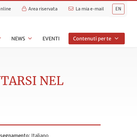
Online
Area riservata
La mia e-mail
EN
NEWS
EVENTI
Contenuti per te
NTARSI NEL
insegnamento:
Italiano