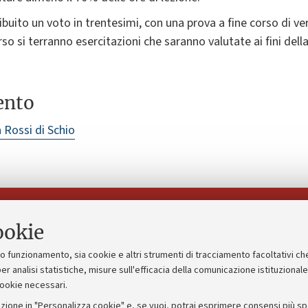
ibuito un voto in trentesimi, con una prova a fine corso di v
orso si terranno esercitazioni che saranno valutate ai fini de
ento
 Rossi di Schio
Seguici su:
ookie
suo funzionamento, sia cookie e altri strumenti di tracciamento facoltativi ch
gico
Bandi, gare e concorsi
er analisi statistiche, misure sull'efficacia della comunicazione istituzional
cookie necessari.
Albo online
zione in "Personalizza cookie" e, se vuoi, potrai esprimere consensi più spec