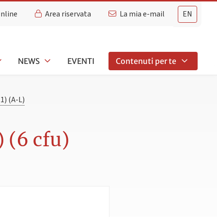
Online
Area riservata
La mia e-mail
EN
NEWS
EVENTI
Contenuti per te
) (A-L)
 (6 cfu)