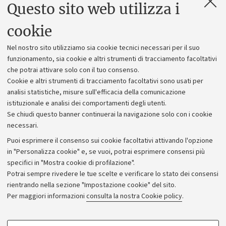
Questo sito web utilizza i
Contatti e PEC
Uffici dell'amministrazione generale
cookie
Lavora con noi
Nel nostro sito utilizziamo sia cookie tecnici necessari per il suo
Alumni community
funzionamento, sia cookie e altri strumenti di tracciamento facoltativi
che potrai attivare solo con il tuo consenso.
Piano strategico
Cookie e altri strumenti di tracciamento facoltativi sono usati per
Bilanci
analisi statistiche, misure sull'efficacia della comunicazione
istituzionale e analisi dei comportamenti degli utenti.
Donazioni e 5x1000
Se chiudi questo banner continuerai la navigazione solo con i cookie
Merchandising - UniboStore
necessari.
Bandi, gare e concorsi
Puoi esprimere il consenso sui cookie facoltativi attivando l'opzione
in "Personalizza cookie" e, se vuoi, potrai esprimere consensi più
Albo online
specifici in "Mostra cookie di profilazione".
Amministrazione trasparente
Potrai sempre rivedere le tue scelte e verificare lo stato dei consensi
rientrando nella sezione "Impostazione cookie" del sito.
Atti di notifica
Per maggiori informazioni
consulta la nostra Cookie policy
.
Informazioni sul sito e accessibilità
Dichiarazione di accessibilità
COOKIE DI PROFILAZIONE - FACOLTATIVI