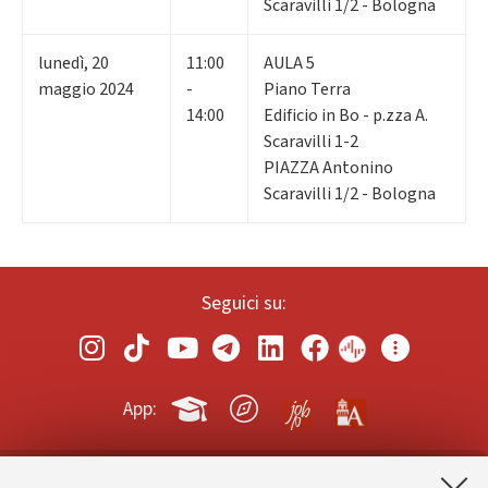
Scaravilli 1/2 - Bologna
lunedì
,
20
11:00
AULA 5
maggio 2024
-
Piano Terra
14:00
Edificio in Bo - p.zza A.
Scaravilli 1-2
PIAZZA Antonino
Scaravilli 1/2 - Bologna
Seguici su:
App: