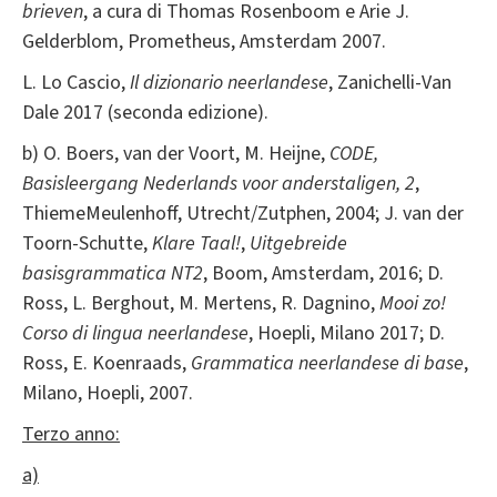
brieven
, a cura di Thomas Rosenboom e Arie J.
Gelderblom, Prometheus, Amsterdam 2007.
L. Lo Cascio,
Il dizionario neerlandese
, Zanichelli-Van
Dale 2017 (seconda edizione).
b) O. Boers, van der Voort, M. Heijne,
CODE,
Basisleergang Nederlands voor anderstaligen, 2
,
ThiemeMeulenhoff, Utrecht/Zutphen, 2004; J. van der
Toorn-Schutte,
Klare Taal!
,
Uitgebreide
basisgrammatica NT2
, Boom, Amsterdam, 2016; D.
Ross, L. Berghout, M. Mertens, R. Dagnino,
Mooi zo!
Corso di lingua neerlandese
, Hoepli, Milano 2017; D.
Ross, E. Koenraads,
Grammatica neerlandese di base
,
Milano, Hoepli, 2007.
Terzo anno:
a)