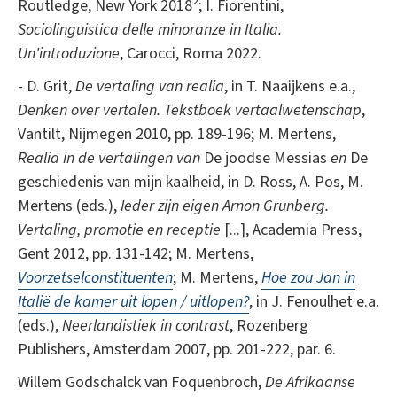
Routledge, New York 2018²; I. Fiorentini,
Sociolinguistica delle minoranze in Italia.
Un'introduzione
, Carocci, Roma 2022.
- D. Grit,
De vertaling van realia
, in T. Naaijkens e.a.,
Denken over vertalen. Tekstboek vertaalwetenschap
,
Vantilt, Nijmegen 2010, pp. 189-196; M. Mertens,
Realia in de vertalingen van
De joodse Messias
en
De
geschiedenis van mijn kaalheid, in D. Ross, A. Pos, M.
Mertens (eds.),
Ieder zijn eigen Arnon Grunberg.
Vertaling, promotie en receptie
[...], Academia Press,
Gent 2012, pp. 131-142; M. Mertens,
Voorzetselconstituenten
;
M. Mertens,
Hoe zou Jan in
Italië de kamer uit lopen / uitlopen?
, in J. Fenoulhet e.a.
(eds.),
Neerlandistiek in contrast
, Rozenberg
Publishers, Amsterdam 2007, pp. 201-222, par. 6.
Willem Godschalck van Foquenbroch,
De Afrikaanse