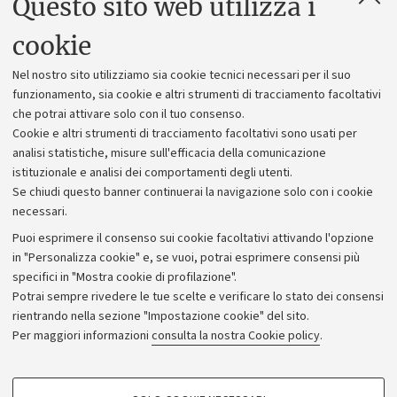
Questo sito web utilizza i
Contatti e PEC
Uffici dell'amministrazione generale
cookie
Lavora con noi
Nel nostro sito utilizziamo sia cookie tecnici necessari per il suo
Alumni community
funzionamento, sia cookie e altri strumenti di tracciamento facoltativi
che potrai attivare solo con il tuo consenso.
Piano strategico
Cookie e altri strumenti di tracciamento facoltativi sono usati per
Bilanci
analisi statistiche, misure sull'efficacia della comunicazione
istituzionale e analisi dei comportamenti degli utenti.
Donazioni e 5x1000
Se chiudi questo banner continuerai la navigazione solo con i cookie
Merchandising - UniboStore
necessari.
Bandi, gare e concorsi
Puoi esprimere il consenso sui cookie facoltativi attivando l'opzione
in "Personalizza cookie" e, se vuoi, potrai esprimere consensi più
Albo online
specifici in "Mostra cookie di profilazione".
Amministrazione trasparente
Potrai sempre rivedere le tue scelte e verificare lo stato dei consensi
rientrando nella sezione "Impostazione cookie" del sito.
Atti di notifica
Per maggiori informazioni
consulta la nostra Cookie policy
.
Informazioni sul sito e accessibilità
Dichiarazione di accessibilità
COOKIE DI PROFILAZIONE - FACOLTATIVI