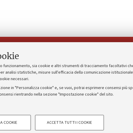
Seguici su:
ookie
suo funzionamento, sia cookie e altri strumenti di tracciamento facoltativi ch
gico
Bandi, gare e concorsi
er analisi statistiche, misure sull'efficacia della comunicazione istituzional
cookie necessari.
Albo online
zione in "Personalizza cookie" e, se vuoi, potrai esprimere consensi più spec
 5x1000
Amministrazione trasparente
consensi rientrando nella sezione "Impostazione cookie" del sito.
ng - UniboStore
Atti di notifica
COOKIE TECNICI - NECESSAR
A COOKIE
ACCETTA TUTTI I COOKIE
gazione degli utenti, creare profili in
Si tratta di cookie tecnici utilizzati, a
IORUM - Università di Bologna - Via Zamboni,
33 - 40126
Bologna
le preferenze di navigazione, per il bi