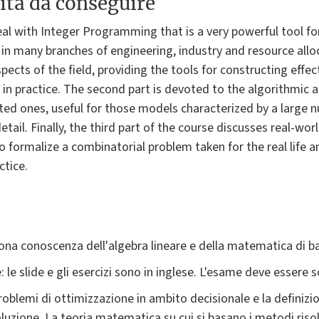
ità da conseguire
deal with Integer Programming that is a very powerful tool f
in many branches of engineering, industry and resource alloca
ects of the field, providing the tools for constructing eff
d in practice. The second part is devoted to the algorithmic 
ed ones, useful for those models characterized by a large n
etail. Finally, the third part of the course discusses real-wor
o formalize a combinatorial problem taken for the real life a
ctice.
buona conoscenza dell'algebra lineare e della matematica di b
e: le slide e gli esercizi sono in inglese. L'esame deve essere 
problemi di ottimizzazione in ambito decisionale e la definiz
soluzione. La teoria matematica su cui si basano i metodi riso