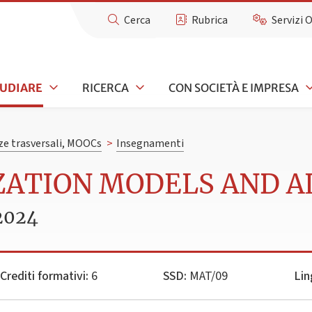
Cerca
Rubrica
Servizi 
TUDIARE
RICERCA
CON SOCIETÀ E IMPRESA
e trasversali, MOOCs
>
Insegnamenti
IZATION MODELS AND 
2024
Crediti formativi:
6
SSD:
MAT/09
Lin