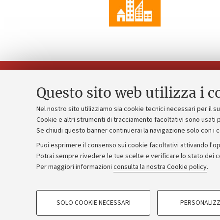
Questo sito web utilizza i c
Nel nostro sito utilizziamo sia cookie tecnici necessari per il 
Piano strate
Cookie e altri strumenti di tracciamento facoltativi sono usati p
Contatti e PEC
Se chiudi questo banner continuerai la navigazione solo con i 
Bilanci
Uffici dell'amministrazione generale
Puoi esprimere il consenso sui cookie facoltativi attivando l'op
Donazioni e
Lavora con noi
Potrai sempre rivedere le tue scelte e verificare lo stato dei 
Merchandisi
Per maggiori informazioni
consulta la nostra Cookie policy
.
Alumni community
COOKIE DI PROFILAZIONE - FACOLTATIVI
SOLO COOKIE NECESSARI
PERSONALIZZ
Si tratta di cookie utilizzati per analizzare le caratteristiche della navi
©Copyright 2026 - ALMA MATER STUD
base al loro comportamento sul sito, per analisi di marketing.