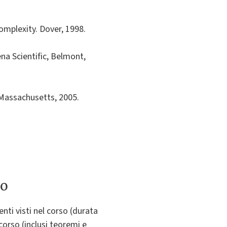
omplexity. Dover, 1998.
na Scientific, Belmont,
 Massachusetts, 2005.
to
nti visti nel corso (durata
 corso (inclusi teoremi e