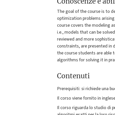
Conoscenze e abil
The goal of the course is to 
optimization problems arising 
course covers the modeling asp
i.e., models that can be solve
reviewed and more sophisticat
constraints, are presented in d
the course students are able t
algorithms for solving it in pra
Contenuti
Prerequisiti: si richiede una 
Il corso viene fornito in ingles
Il corso riguarda lo studio di 
algoritmi esatti per la loro ri