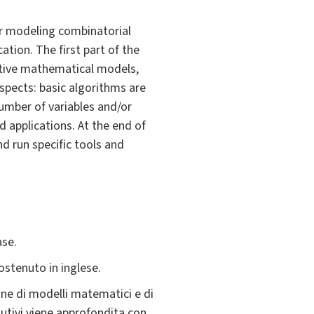
or modeling combinatorial
tion. The first part of the
ective mathematical models,
aspects: basic algorithms are
umber of variables and/or
ld applications. At the end of
nd run specific tools and
ase.
sostenuto in inglese.
ione di modelli matematici e di
lutivi viene approfondita con