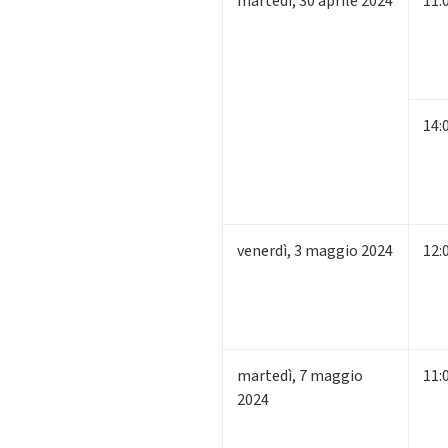
martedì
,
30
aprile 2024
11:
14:
venerdì
,
3
maggio 2024
12:
martedì
,
7
maggio
11:
2024