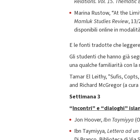
Relations.
Vol. 15. Thematic 
Marina Rustow, “At the Limi
Mamluk Studies Review
, 13/
disponibili online in modali
E le fonti tradotte che legger
Gli studenti che hanno già seg
una qualche familiarità con la
Tamar El Leithy, "Sufis, Copts
and Richard McGregor (a cura 
Settimana 3
“
Incontri” e “dialoghi” isla
Jon Hoover,
Ibn Taymiyya
(O
Ibn Taymiyya
, Lettera ad un 
Di Branco, Biblioteca di Via 