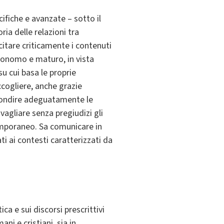
fiche e avanzate – sotto il
ria delle relazioni tra
itare criticamente i contenuti
utonomo e maturo, in vista
u cui basa le proprie
ccogliere, anche grazie
rofondire adeguatamente le
vagliare senza pregiudizi gli
temporaneo. Sa comunicare in
i ai contesti caratterizzati da
 e sui discorsi prescrittivi
ni e cristiani, sia in