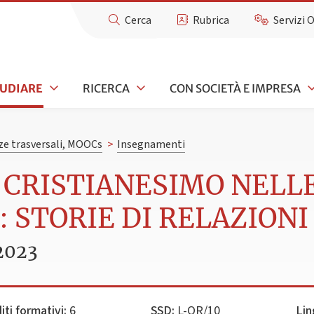
Cerca
Rubrica
Servizi 
TUDIARE
RICERCA
CON SOCIETÀ E IMPRESA
e trasversali, MOOCs
>
Insegnamenti
E CRISTIANESIMO NELL
STORIE DI RELAZIONI (
2023
iti formativi:
6
SSD:
L-OR/10
Lin