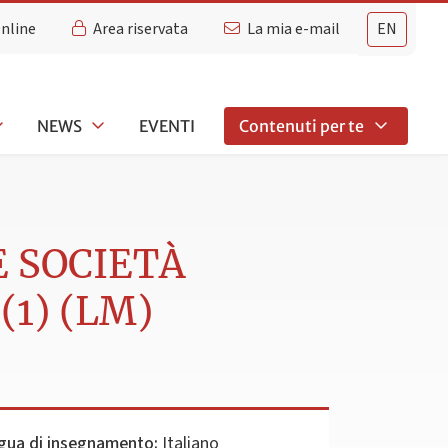
Online
Area riservata
La mia e-mail
EN
NEWS
EVENTI
Contenuti per te
E SOCIETÀ
1) (LM)
gua di insegnamento:
Italiano