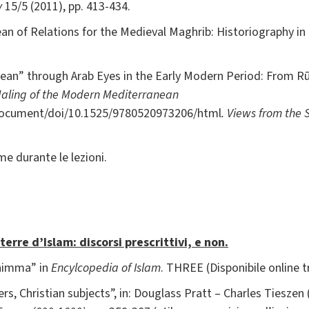
y
15/5 (2011), pp. 413-434.
an of Relations for the Medieval Maghrib: Historiography in
nean” through Arab Eyes in the Early Modern Period: From R
aling of the Modern Mediterranean
document/doi/10.1525/9780520973206/html
. Views from the 
me durante le lezioni.
erre d’Islam: discorsi prescrittivi, e non.
Dhimma” in
Encylcopedia of Islam
. THREE (Disponibile online tr
s, Christian subjects”, in: Douglass Pratt – Charles Tieszen (