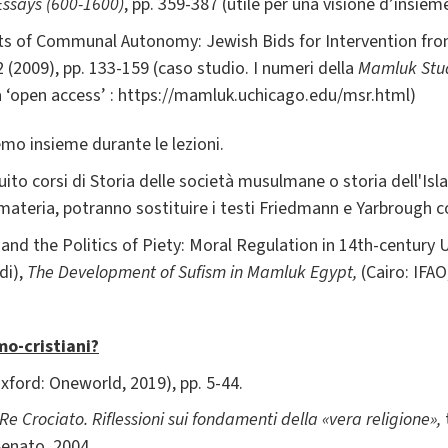
Essays (600-1600)
, pp. 359-387 (utile per una visione d’insiem
ts of Communal Autonomy: Jewish Bids for Intervention fro
2 (2009), pp. 133-159 (caso studio. I numeri della
Mamluk Stu
tà ‘open access’ : https://mamluk.uchicago.edu/msr.html)
emo insieme durante le lezioni.
uito corsi di Storia delle società musulmane o storia dell'I
 materia, potranno sostituire i testi Friedmann e Yarbrough c
, and the Politics of Piety: Moral Regulation in 14th-centur
di),
The Development of Sufism in Mamluk Egypt,
(Cairo: IFAO
mo-cristiani?
xford: Oneworld, 2019), pp. 5-44.
Re Crociato. Riflessioni sui fondamenti della «vera religione»,
Senato, 2004.