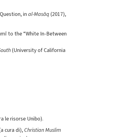
 Question, in
al-Masāq
(2017),
ūmī to the “White In-Between
South
(University of California
a le risorse Unibo).
a cura di),
Christian Muslim