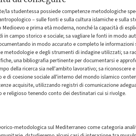
nte/la studentessa possiede competenze metodologiche speci
antropologico – sulle fonti e sulla cultura islamiche e sulla sto
o Medioevo e prima età moderna, nonché la capacità di esplic
idi in campo storico e sociale; sa vagliare le fonti in modo a
 documentando in modo accurato e completo le informazioni s
e metodologie e degli strumenti di indagine utilizzati; sa ra
ecifiche, una bibliografia pertinente per documentarsi e app
o della ricerca sia nell'ambito lavorativo; sa riconoscere e 
to e di coesione sociale all'interno del mondo islamico con
cenze acquisite, utilizzando registri di comunicazione adeguat
o e religioso tenendo conto dei destinatari cui si rivolge.
orico-metodologica sul Mediterraneo come categoria analitica
mmunitarie, dstudieremo alcuni casi di interazione tra musulma