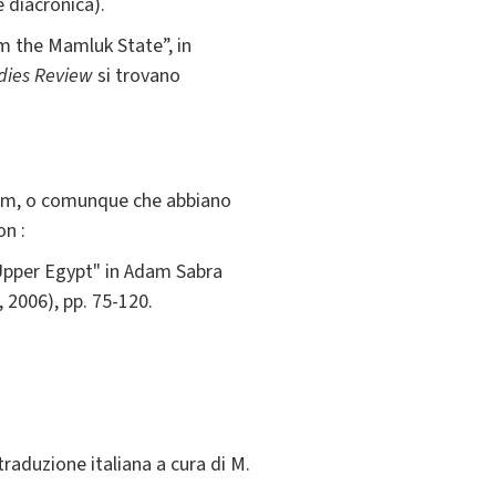
e diacronica).
m the Mamluk State”, in
dies Review
si trovano
slam, o comunque che abbiano
on :
y Upper Egypt" in Adam Sabra
, 2006), pp. 75-120.
traduzione italiana a cura di M.