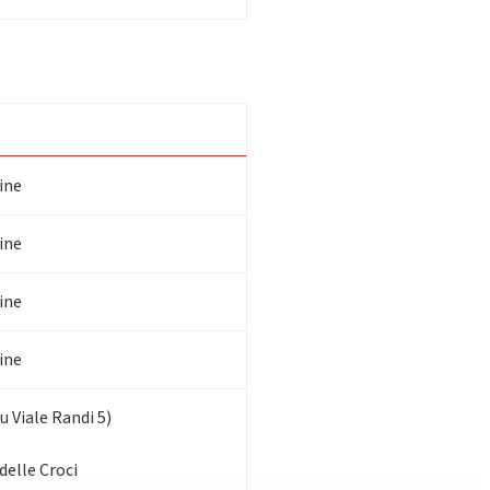
line
line
line
line
 Viale Randi 5)
delle Croci