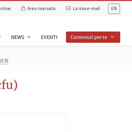
Online
Area riservata
La mia e-mail
EN
NEWS
EVENTI
Contenuti per te
(C3)
fu)