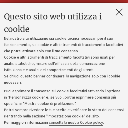
Questo sito web utilizza i
Contatti e PEC
Uffici dell'amministrazione generale
cookie
Lavora con noi
Nel nostro sito utilizziamo sia cookie tecnici necessari per il suo
Alumni community
funzionamento, sia cookie e altri strumenti di tracciamento facoltativi
che potrai attivare solo con il tuo consenso.
Piano strategico
Cookie e altri strumenti di tracciamento facoltativi sono usati per
Bilanci
analisi statistiche, misure sull'efficacia della comunicazione
istituzionale e analisi dei comportamenti degli utenti.
Donazioni e 5x1000
Se chiudi questo banner continuerai la navigazione solo con i cookie
Merchandising - UniboStore
necessari.
Bandi, gare e concorsi
Puoi esprimere il consenso sui cookie facoltativi attivando l'opzione
in "Personalizza cookie" e, se vuoi, potrai esprimere consensi più
Albo online
specifici in "Mostra cookie di profilazione".
Amministrazione trasparente
Potrai sempre rivedere le tue scelte e verificare lo stato dei consensi
rientrando nella sezione "Impostazione cookie" del sito.
Atti di notifica
Per maggiori informazioni
consulta la nostra Cookie policy
.
Informazioni sul sito e accessibilità