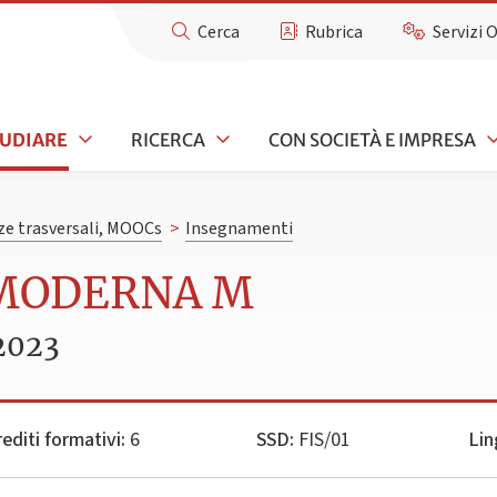
Cerca
Rubrica
Servizi 
TUDIARE
RICERCA
CON SOCIETÀ E IMPRESA
e trasversali, MOOCs
>
Insegnamenti
A MODERNA M
2023
editi formativi:
6
SSD:
FIS/01
Lin