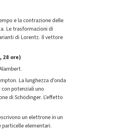
 tempo e la contrazione delle
ta. Le trasformazioni di
rianti di Lorentz. Il vettore
, 28 ore)
'Alambert.
 Compton. La lunghezza d'onda
r con potenziali uno
one di Schödinger. L'effetto
escrivono un elettrone in un
e particelle elementari.