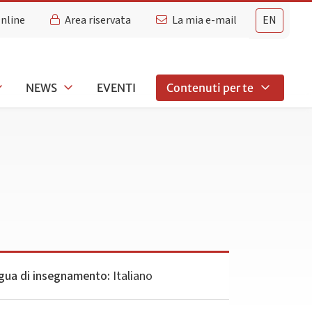
Online
Area riservata
La mia e-mail
EN
NEWS
EVENTI
Contenuti per te
gua di insegnamento:
Italiano