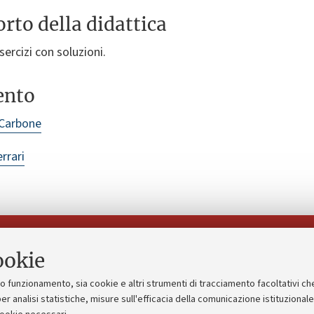
rto della didattica
ercizi con soluzioni.
ento
 Carbone
rrari
Seguici su:
ookie
suo funzionamento, sia cookie e altri strumenti di tracciamento facoltativi ch
gico
Bandi, gare e concorsi
er analisi statistiche, misure sull'efficacia della comunicazione istituzional