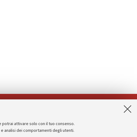
App:
e potrai attivare solo con il tuo consenso.
Informazioni sul sito e accessibilità
e e analisi dei comportamenti degli utenti.