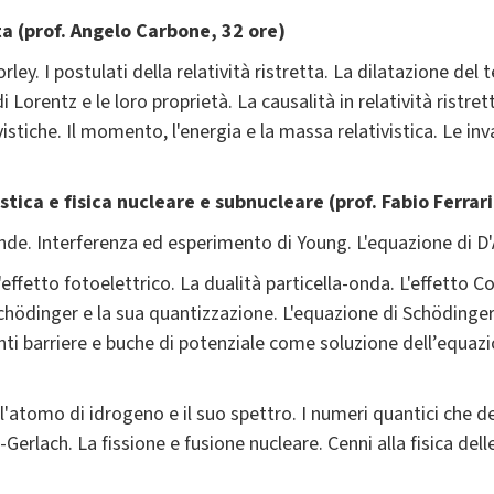
tta (prof. Angelo Carbone, 32 ore)
ey. I postulati della relatività ristretta. La dilatazione del
 Lorentz e le loro proprietà. La causalità in relatività ristret
istiche. Il momento, l'energia e la massa relativistica. Le inva
ica e fisica nucleare e subnucleare (prof. Fabio Ferrari
 onde. Interferenza ed esperimento di Young. L'equazione di D
l'effetto fotoelettrico. La dualità particella-onda. L'effetto
Schödinger e la sua quantizzazione. L'equazione di Schödinge
enti barriere e buche di potenziale come soluzione dell’equazi
 l'atomo di idrogeno e il suo spettro. I numeri quantici che d
erlach. La fissione e fusione nucleare. Cenni alla fisica dell