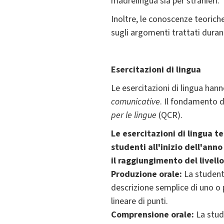
madrelingua sia per stranieri.
Inoltre, le conoscenze teoric
sugli argomenti trattati durant
Esercitazioni di lingua
Le esercitazioni di lingua ha
comunicative
. Il fondamento d
per le lingue
(QCR).
Le esercitazioni di lingua t
studenti all'inizio dell'an
il raggiungimento del livel
Produzione orale:
La student
descrizione semplice di uno o
lineare di punti.
Comprensione orale:
La stud