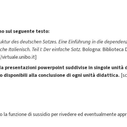
ano sul seguente testo:
ruktur des deutschen Satzes. Eine Einführung in die dependen
he Italienisch.
Teil I: Der einfache Satz.
Bologna: Biblioteca Di
/virtuale.unibo.it]
da presentazioni powerpoint suddivise in singole unità 
no disponibili alla conclusione di ogni unità didattica.
[sc
nno la funzione di sussidio per rivedere ed eventualmente app