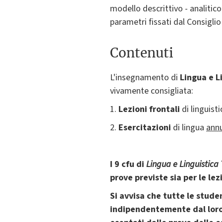
modello descrittivo - analitico
parametri fissati dal Consigli
Contenuti
L'insegnamento di
Lingua e L
vivamente consigliata:
1.
Lezioni frontali
di linguist
2.
Esercitazioni
di lingua
annu
I 9 cfu di
Lingua e Linguistica
prove previste sia per le lez
Si avvisa che tutte le stud
indipendentemente dal loro 