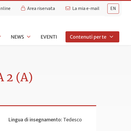
Online
Area riservata
La mia e-mail
EN
NEWS
EVENTI
Contenuti per te
 2 (A)
Lingua di insegnamento:
Tedesco