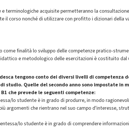
he e terminologiche acquisite permetteranno la consultazio
e il corso nonché di utilizzare con profitto i dizionari della v
nno come finalità lo sviluppo delle competenze pratico-strum
idattico e metodologico delle esercitazioni è costituito dal
edesca tengono conto dei diversi livelli di competenza d
no di studio. Quelle del secondo anno sono impostate i
lo B1 che prevede le seguenti competenze:
essa/lo studente è in grado di produrre, in modo ragionevo
 più argomenti che rientrano nel suo campo d'interesse, str
entessa/lo studente è in grado di comprendere informazioni