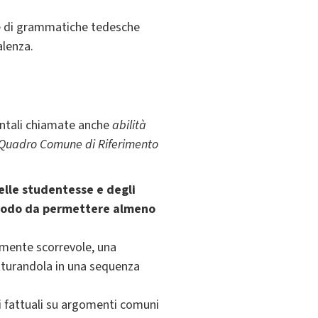
ne di grammatiche tedesche
alenza.
entali chiamate anche
abilità
Quadro Comune di Riferimento
elle studentesse e degli
n modo da permettere almeno
lmente scorrevole, una
utturandola in una sequenza
 fattuali su argomenti comuni