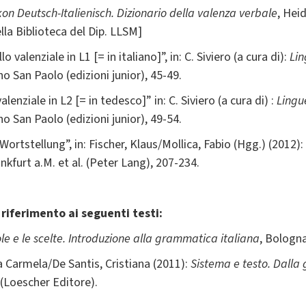
kon Deutsch-Italienisch.
Dizionario della valenza verbale
, Hei
lla Biblioteca del Dip. LLSM]
 valenziale in L1 [= in italiano]”, in: C. Siviero (a cura di):
Lin
no San Paolo (edizioni junior), 45-49.
alenziale in L2 [= in tedesco]” in: C. Siviero (a cura di) :
Lingu
no San Paolo (edizioni junior), 49-54.
Wortstellung”, in: Fischer, Klaus/Mollica, Fabio (Hgg.) (2012):
ankfurt a.M. et al. (Peter Lang), 207-234.
a riferimento ai seguenti testi:
le e le scelte. Introduzione alla grammatica italiana
, Bologn
Carmela/De Santis, Cristiana (2011):
Sistema e testo. Dalla
 (Loescher Editore).