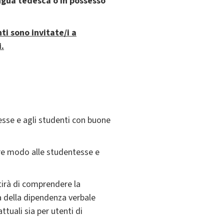
gua tedesca o in possesso
ti sono invitate/i a
i.
esse e agli studenti con buone
lare modo alle studentesse e
tirà di comprendere la
a della dipendenza verbale
uali sia per utenti di