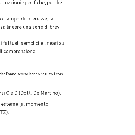
nformazioni specifiche, purché il
o campo di interesse, la
a lineare una serie di brevi
fattuali semplici e lineari su
 di comprensione.
 che l’anno scorso hanno seguito i corsi
si C e D (Dott. De Martino).
ni esterne (al momento
ITZ).