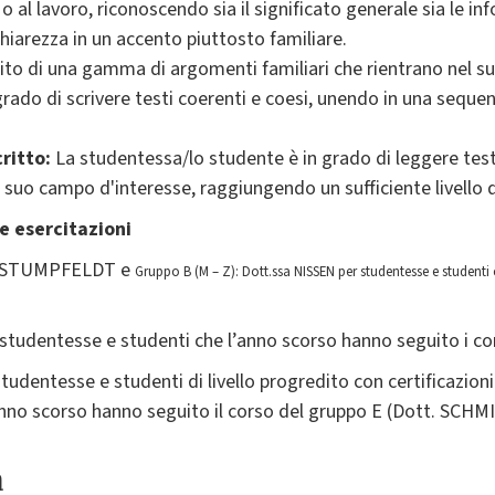
rni o al lavoro, riconoscendo sia il significato generale sia le i
hiarezza in un accento piuttosto familiare.
to di una gamma di argomenti familiari che rientrano nel su
rado di scrivere testi coerenti e coesi, unendo in una sequenz
ritto:
La studentessa/lo studente è in grado di leggere testi 
l suo campo d'interesse, raggiungendo un sufficiente livello
e esercitazioni
von STUMPFELDT e
Gruppo B (M – Z): Dott.ssa NISSEN per studentesse e studenti
tudentesse e studenti che l’anno scorso hanno seguito i cor
tudentesse e studenti di livello progredito con certificazio
anno scorso hanno seguito il corso del gruppo E (Dott. SCHM
a