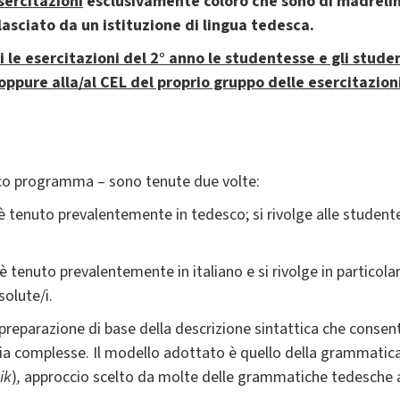
sercitazioni
esclusivamente coloro che sono di madrelin
lasciato da un istituzione di lingua tedesca.
 le esercitazioni del 2° anno le studentesse e gli studen
 oppure alla/al CEL del proprio gruppo delle esercitazion
tico programma – sono tenute due volte:
 è tenuto prevalentemente in tedesco; si rivolge alle student
 è tenuto prevalentemente in italiano e si rivolge in partico
solute/i.
a preparazione di base della descrizione sintattica che consen
i sia complesse. Il modello adottato è quello della grammatic
ik
)
,
approccio scelto da molte delle grammatiche tedesche att