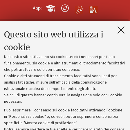
App:
Questo sito web utilizza i
Contatti e PEC
Uffici dell'amministrazione generale
cookie
Lavora con noi
Nel nostro sito utilizziamo sia cookie tecnici necessari per il suo
Alumni community
funzionamento, sia cookie e altri strumenti di tracciamento facoltativi
che potrai attivare solo con il tuo consenso.
Piano strategico
Cookie e altri strumenti di tracciamento facoltativi sono usati per
Bilanci
analisi statistiche, misure sull'efficacia della comunicazione
istituzionale e analisi dei comportamenti degli utenti.
Donazioni e 5x1000
Se chiudi questo banner continuerai la navigazione solo con i cookie
Merchandising - UniboStore
necessari.
Bandi, gare e concorsi
Puoi esprimere il consenso sui cookie facoltativi attivando l'opzione
in "Personalizza cookie" e, se vuoi, potrai esprimere consensi più
Albo online
specifici in "Mostra cookie di profilazione".
Amministrazione trasparente
Potrai sempre rivedere le tue scelte e verificare lo stato dei consensi