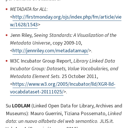
METADATA for ALL
:
<
http://firstmonday.org/ojs/index.php/fm/article/vie
w/1628/1543
>
Jenn Riley,
Seeing Standards: A Visualization of the
Metadata Universe
, copy 2009-10,
<
http://jennriley.com/metadatamap/
>.
W3C Incubator Group Report,
Library Linked Data
Incubator Group: Datasets, Value Vocabularies, and
Metadata Element Sets
. 25 October 2011,
<
https://www.w3.org/2005/Incubator/lld/XGR-lld-
vocabdataset-20111025/
>.
Su
LODLAM
(Linked Open Data for Library, Archives and
Museums): Mauro Guerrini, Tiziana Possemato,
Linked
data: un nuovo alfabeto del web semantico
. JLIS.it.