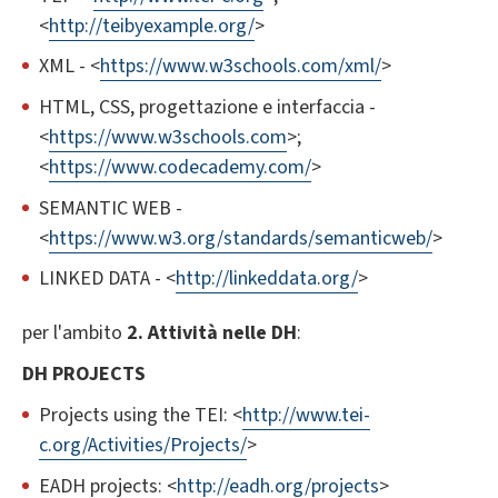
<
http://teibyexample.org/
>
XML - <
https://www.w3schools.com/xml/
>
HTML, CSS, progettazione e interfaccia -
<
https://www.w3schools.com
>;
<
https://www.codecademy.com/
>
SEMANTIC WEB -
<
https://www.w3.org/standards/semanticweb/
>
LINKED DATA - <
http://linkeddata.org/
>
per l'ambito
2. Attività nelle DH
:
DH PROJECTS
Projects using the TEI: <
http://www.tei-
c.org/Activities/Projects/
>
EADH projects: <
http://eadh.org/projects
>