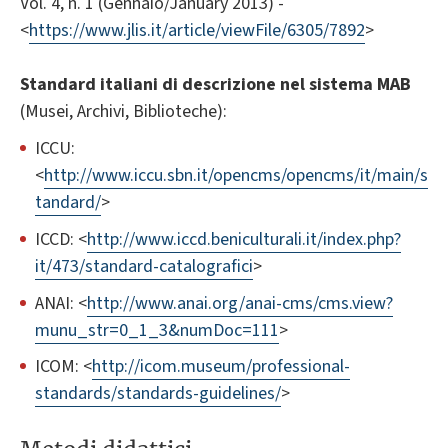
Vol. 4, n. 1 (Gennaio/January 2013) -
<
https://www.jlis.it/article/viewFile/6305/7892
>
Standard italiani di descrizione nel sistema MAB
(Musei, Archivi, Biblioteche):
ICCU:
<
http://www.iccu.sbn.it/opencms/opencms/it/main/s
tandard/
>
ICCD: <
http://www.iccd.beniculturali.it/index.php?
it/473/standard-catalografici
>
ANAI: <
http://www.anai.org/anai-cms/cms.view?
munu_str=0_1_3&numDoc=111
>
ICOM: <
http://icom.museum/professional-
standards/standards-guidelines/
>