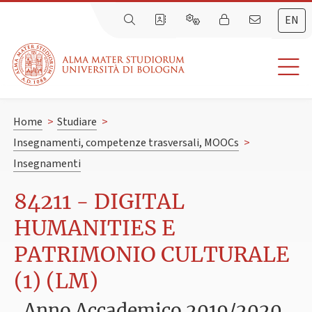
EN
Home
>
Studiare
>
Insegnamenti, competenze trasversali, MOOCs
>
Insegnamenti
84211 - DIGITAL
HUMANITIES E
PATRIMONIO CULTURALE
(1) (LM)
Anno Accademico 2019/2020