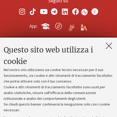
Seguici su:
App:
Questo sito web utilizza i
Contatti e PEC
Uffici dell'amministrazione generale
cookie
Lavora con noi
Nel nostro sito utilizziamo sia cookie tecnici necessari per il suo
Alumni community
funzionamento, sia cookie e altri strumenti di tracciamento facoltativi
che potrai attivare solo con il tuo consenso.
Piano strategico
Cookie e altri strumenti di tracciamento facoltativi sono usati per
Bilanci
analisi statistiche, misure sull'efficacia della comunicazione
istituzionale e analisi dei comportamenti degli utenti.
Donazioni e 5x1000
Se chiudi questo banner continuerai la navigazione solo con i cookie
Merchandising - UniboStore
necessari.
Bandi, gare e concorsi