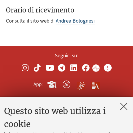
Orario di ricevimento
Consulta il sito web di
Andrea Bolognesi
Seguici su:
App:
Questo sito web utilizza i
Contatti e PEC
Uffici dell'amministrazione generale
cookie
Lavora con noi