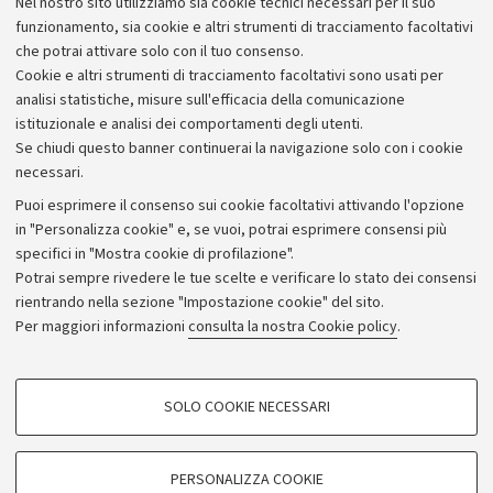
Nel nostro sito utilizziamo sia cookie tecnici necessari per il suo
Alumni community
funzionamento, sia cookie e altri strumenti di tracciamento facoltativi
che potrai attivare solo con il tuo consenso.
Piano strategico
Cookie e altri strumenti di tracciamento facoltativi sono usati per
Bilanci
analisi statistiche, misure sull'efficacia della comunicazione
istituzionale e analisi dei comportamenti degli utenti.
Donazioni e 5x1000
Se chiudi questo banner continuerai la navigazione solo con i cookie
Merchandising - UniboStore
necessari.
Bandi, gare e concorsi
Puoi esprimere il consenso sui cookie facoltativi attivando l'opzione
in "Personalizza cookie" e, se vuoi, potrai esprimere consensi più
Albo online
specifici in "Mostra cookie di profilazione".
Amministrazione trasparente
Potrai sempre rivedere le tue scelte e verificare lo stato dei consensi
rientrando nella sezione "Impostazione cookie" del sito.
Atti di notifica
Per maggiori informazioni
consulta la nostra Cookie policy
.
Informazioni sul sito e accessibilità
Dichiarazione di accessibilità
COOKIE DI PROFILAZIONE - FACOLTATIVI
SOLO COOKIE NECESSARI
Privacy e note legali
Si tratta di cookie utilizzati per analizzare le caratteristiche della navigazione
degli utenti, creare profili in base al loro comportamento sul sito, per analisi
Impostazioni Cookie
di marketing.
PERSONALIZZA COOKIE