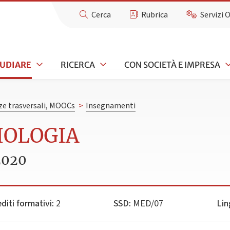
Cerca
Rubrica
Servizi 
TUDIARE
RICERCA
CON SOCIETÀ E IMPRESA
e trasversali, MOOCs
>
Insegnamenti
IOLOGIA
2020
diti formativi:
2
SSD:
MED/07
Lin