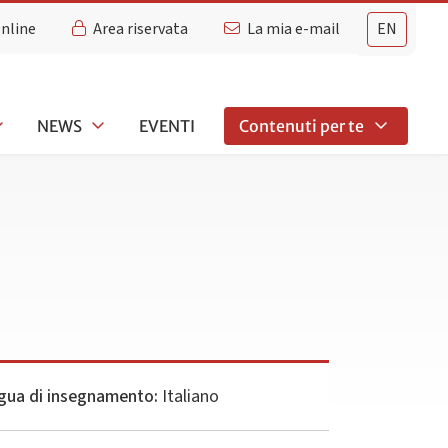
Online
Area riservata
La mia e-mail
EN
NEWS
EVENTI
Contenuti per te
gua di insegnamento:
Italiano