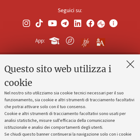
Seguici su:
App:
Questo sito web utilizza i
Contatti e PEC
Uffici dell'amministrazione generale
cookie
Lavora con noi
Nel nostro sito utilizziamo sia cookie tecnici necessari per il suo
Alumni community
funzionamento, sia cookie e altri strumenti di tracciamento facoltativi
che potrai attivare solo con il tuo consenso.
Piano strategico
Cookie e altri strumenti di tracciamento facoltativi sono usati per
Bilanci
analisi statistiche, misure sull'efficacia della comunicazione
istituzionale e analisi dei comportamenti degli utenti.
Donazioni e 5x1000
Se chiudi questo banner continuerai la navigazione solo con i cookie
Merchandising - UniboStore