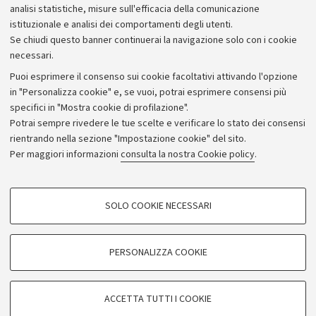
Bilanci
analisi statistiche, misure sull'efficacia della comunicazione
istituzionale e analisi dei comportamenti degli utenti.
Donazioni e 5x1000
Se chiudi questo banner continuerai la navigazione solo con i cookie
Merchandising - UniboStore
necessari.
Bandi, gare e concorsi
Puoi esprimere il consenso sui cookie facoltativi attivando l'opzione
in "Personalizza cookie" e, se vuoi, potrai esprimere consensi più
Albo online
specifici in "Mostra cookie di profilazione".
Amministrazione trasparente
Potrai sempre rivedere le tue scelte e verificare lo stato dei consensi
rientrando nella sezione "Impostazione cookie" del sito.
Atti di notifica
Per maggiori informazioni
consulta la nostra Cookie policy
.
Informazioni sul sito e accessibilità
Dichiarazione di accessibilità
COOKIE DI PROFILAZIONE - FACOLTATIVI
SOLO COOKIE NECESSARI
Privacy e note legali
Si tratta di cookie utilizzati per analizzare le caratteristiche della navigazione
degli utenti, creare profili in base al loro comportamento sul sito, per analisi
Impostazioni Cookie
di marketing.
PERSONALIZZA COOKIE
Mostra cookie di profilazione
©Copyright 2026 - ALMA MATER STUDIORUM - Università di
Google/Youtube Video
COOKIE TECNICI - NECESSARI
Bologna - Via Zamboni,
33 - 40126
Bologna - PI:
01131710376
ACCETTA TUTTI I COOKIE
Facebook
- CF:
80007010376