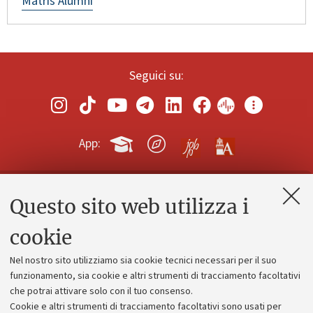
Matris Alumni
Seguici su:
App:
Questo sito web utilizza i
Contatti e PEC
Uffici dell'amministrazione generale
cookie
Lavora con noi
Nel nostro sito utilizziamo sia cookie tecnici necessari per il suo
Alumni community
funzionamento, sia cookie e altri strumenti di tracciamento facoltativi
che potrai attivare solo con il tuo consenso.
Piano strategico
Cookie e altri strumenti di tracciamento facoltativi sono usati per