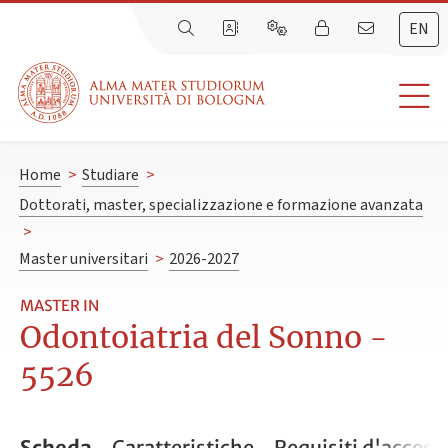
EN
Home
>
Studiare
>
Dottorati, master, specializzazione e formazione avanzata
>
Master universitari
>
2026-2027
MASTER IN
Odontoiatria del Sonno -
5526
Scheda
Caratteristiche
Requisiti d'access