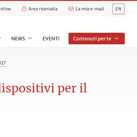
Online
Area riservata
La mia e-mail
EN
NEWS
EVENTI
Contenuti per te
027
spositivi per il