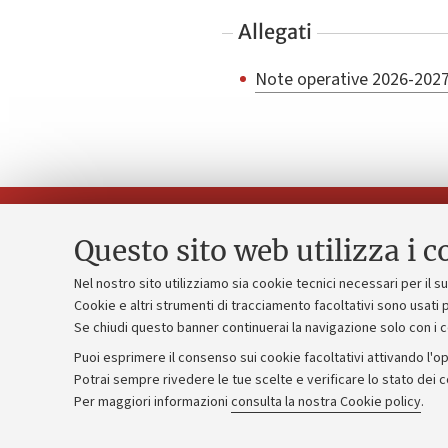
Allegati
Note operative 2026-202
Questo sito web utilizza i c
Nel nostro sito utilizziamo sia cookie tecnici necessari per il 
Piano strate
Cookie e altri strumenti di tracciamento facoltativi sono usati p
Contatti e PEC
Se chiudi questo banner continuerai la navigazione solo con i 
Bilanci
Uffici dell'amministrazione generale
Puoi esprimere il consenso sui cookie facoltativi attivando l'op
Donazioni e
Lavora con noi
Potrai sempre rivedere le tue scelte e verificare lo stato dei 
Per maggiori informazioni
consulta la nostra Cookie policy
.
Merchandisi
Alumni community