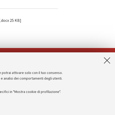
[.docx 25 KB]
App:
e potrai attivare solo con il tuo consenso.
Informazioni sul sito e accessibilità
e e analisi dei comportamenti degli utenti.
Dichiarazione di accessibilità
ifici in "Mostra cookie di profilazione".
Privacy e note legali
Impostazioni Cookie