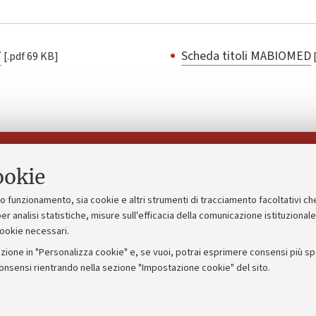
7
Scheda titoli MABIOMED
[.pdf 69 KB]
Seguici su:
ookie
suo funzionamento, sia cookie e altri strumenti di tracciamento facoltativi ch
gico
Bandi, gare e concorsi
er analisi statistiche, misure sull'efficacia della comunicazione istituzional
cookie necessari.
Albo online
zione in "Personalizza cookie" e, se vuoi, potrai esprimere consensi più spec
 5x1000
Amministrazione trasparente
consensi rientrando nella sezione "Impostazione cookie" del sito.
ng - UniboStore
Atti di notifica