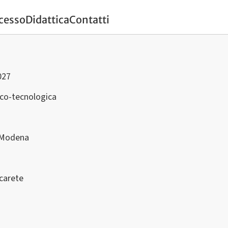
ccesso
Didattica
Contatti
027
ico-tecnologica
 Modena
ocarete