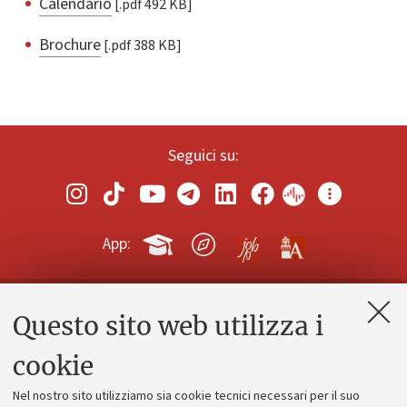
Calendario
[.pdf 492 KB]
Brochure
[.pdf 388 KB]
Seguici su:
App:
Questo sito web utilizza i
Contatti e PEC
Uffici dell'amministrazione generale
cookie
Lavora con noi
Nel nostro sito utilizziamo sia cookie tecnici necessari per il suo