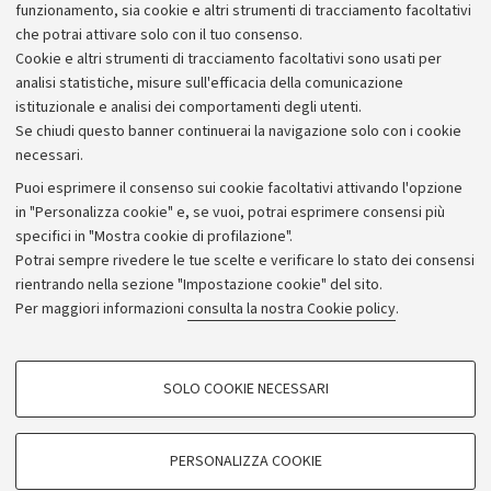
Alumni community
funzionamento, sia cookie e altri strumenti di tracciamento facoltativi
che potrai attivare solo con il tuo consenso.
Piano strategico
Cookie e altri strumenti di tracciamento facoltativi sono usati per
Bilanci
analisi statistiche, misure sull'efficacia della comunicazione
istituzionale e analisi dei comportamenti degli utenti.
Donazioni e 5x1000
Se chiudi questo banner continuerai la navigazione solo con i cookie
Merchandising - UniboStore
necessari.
Bandi, gare e concorsi
Puoi esprimere il consenso sui cookie facoltativi attivando l'opzione
in "Personalizza cookie" e, se vuoi, potrai esprimere consensi più
Albo online
specifici in "Mostra cookie di profilazione".
Amministrazione trasparente
Potrai sempre rivedere le tue scelte e verificare lo stato dei consensi
rientrando nella sezione "Impostazione cookie" del sito.
Atti di notifica
Per maggiori informazioni
consulta la nostra Cookie policy
.
Informazioni sul sito e accessibilità
Dichiarazione di accessibilità
COOKIE DI PROFILAZIONE - FACOLTATIVI
SOLO COOKIE NECESSARI
Privacy e note legali
Si tratta di cookie utilizzati per analizzare le caratteristiche della navigazione
degli utenti, creare profili in base al loro comportamento sul sito, per analisi
Impostazioni Cookie
di marketing.
PERSONALIZZA COOKIE
Mostra cookie di profilazione