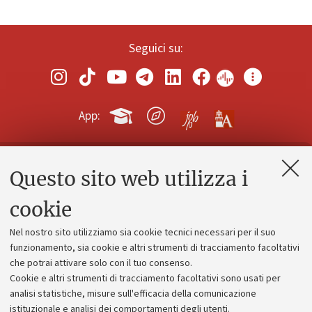
Seguici su:
App:
Questo sito web utilizza i
Contatti e PEC
Uffici dell'amministrazione generale
cookie
Lavora con noi
Nel nostro sito utilizziamo sia cookie tecnici necessari per il suo
Alumni community
funzionamento, sia cookie e altri strumenti di tracciamento facoltativi
che potrai attivare solo con il tuo consenso.
Piano strategico
Cookie e altri strumenti di tracciamento facoltativi sono usati per
Bilanci
analisi statistiche, misure sull'efficacia della comunicazione
istituzionale e analisi dei comportamenti degli utenti.
Donazioni e 5x1000