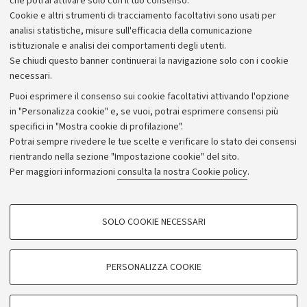
che potrai attivare solo con il tuo consenso.
Piano strategico
Cookie e altri strumenti di tracciamento facoltativi sono usati per
Bilanci
analisi statistiche, misure sull'efficacia della comunicazione
istituzionale e analisi dei comportamenti degli utenti.
Donazioni e 5x1000
Se chiudi questo banner continuerai la navigazione solo con i cookie
Merchandising - UniboStore
necessari.
Bandi, gare e concorsi
Puoi esprimere il consenso sui cookie facoltativi attivando l'opzione
in "Personalizza cookie" e, se vuoi, potrai esprimere consensi più
Albo online
specifici in "Mostra cookie di profilazione".
Amministrazione trasparente
Potrai sempre rivedere le tue scelte e verificare lo stato dei consensi
rientrando nella sezione "Impostazione cookie" del sito.
Atti di notifica
Per maggiori informazioni
consulta la nostra Cookie policy
.
Informazioni sul sito e accessibilità
Dichiarazione di accessibilità
COOKIE DI PROFILAZIONE - FACOLTATIVI
SOLO COOKIE NECESSARI
Privacy e note legali
Si tratta di cookie utilizzati per analizzare le caratteristiche della navigazione
degli utenti, creare profili in base al loro comportamento sul sito, per analisi
Impostazioni Cookie
di marketing.
PERSONALIZZA COOKIE
Mostra cookie di profilazione
©Copyright 2026 - ALMA MATER STUDIORUM - Università di
Google/Youtube Video