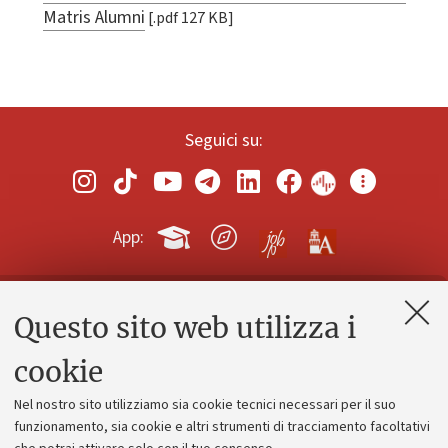
Matris Alumni
[.pdf 127 KB]
Seguici su:
App:
Questo sito web utilizza i
Contatti e PEC
Uffici dell'amministrazione generale
cookie
Lavora con noi
Nel nostro sito utilizziamo sia cookie tecnici necessari per il suo
Alumni community
funzionamento, sia cookie e altri strumenti di tracciamento facoltativi