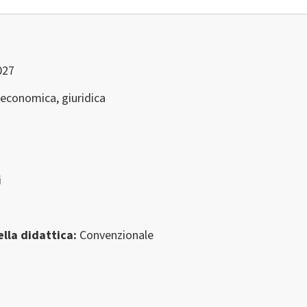
027
 economica, giuridica
i
lla didattica
Convenzionale