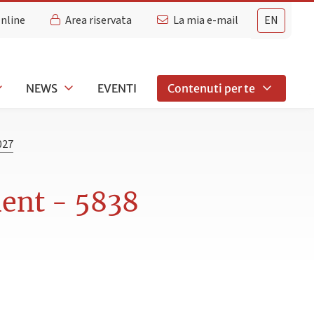
Online
Area riservata
La mia e-mail
EN
NEWS
EVENTI
Contenuti per te
027
ent - 5838