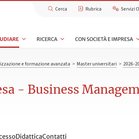
Cerca
Rubrica
Servizi 
TUDIARE
RICERCA
CON SOCIETÀ E IMPRESA
lizzazione e formazione avanzata
>
Master universitari
>
2026-2
esa - Business Managem
ccesso
Didattica
Contatti