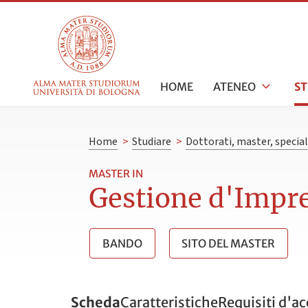
HOME
ATENEO
S
Home
>
Studiare
>
Dottorati, master, specia
MASTER IN
Gestione d'Impr
BANDO
SITO DEL MASTER
Scheda
Caratteristiche
Requisiti d'a