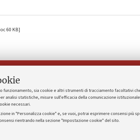
[.doc 60 KB]
Seguici su:
ookie
suo funzionamento, sia cookie e altri strumenti di tracciamento facoltativi ch
gico
Bandi, gare e concorsi
er analisi statistiche, misure sull'efficacia della comunicazione istituzional
cookie necessari.
Albo online
zione in "Personalizza cookie" e, se vuoi, potrai esprimere consensi più spec
 5x1000
Amministrazione trasparente
consensi rientrando nella sezione "Impostazione cookie" del sito.
ng - UniboStore
Atti di notifica