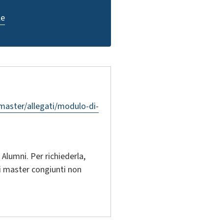
le
/master/allegati/modulo-di-
 Alumni. Per richiederla,
 i master congiunti non