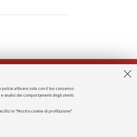
App:
e potrai attivare solo con il tuo consenso.
Informazioni sul sito e accessibilità
e e analisi dei comportamenti degli utenti.
Dichiarazione di accessibilità
ifici in "Mostra cookie di profilazione".
Privacy e note legali
Impostazioni Cookie