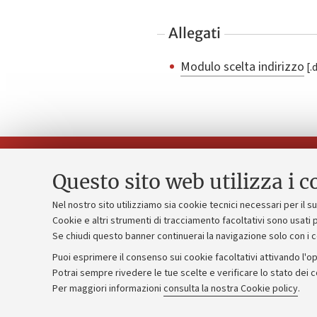
Allegati
Modulo scelta indirizzo
Questo sito web utilizza i c
Nel nostro sito utilizziamo sia cookie tecnici necessari per il 
Piano strate
Cookie e altri strumenti di tracciamento facoltativi sono usati p
Contatti e PEC
Se chiudi questo banner continuerai la navigazione solo con i 
Bilanci
Uffici dell'amministrazione generale
Puoi esprimere il consenso sui cookie facoltativi attivando l'op
Donazioni e
Lavora con noi
Potrai sempre rivedere le tue scelte e verificare lo stato dei 
Per maggiori informazioni
consulta la nostra Cookie policy
.
Merchandisi
Alumni community