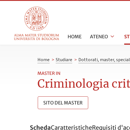
HOME
ATENEO
S
Home
>
Studiare
>
Dottorati, master, specia
MASTER IN
Criminologia crit
SITO DEL MASTER
Scheda
Caratteristiche
Requisiti d'a