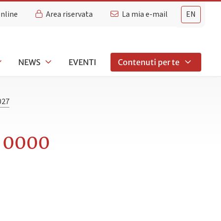
Online
Area riservata
La mia e-mail
EN
NEWS
EVENTI
Contenuti per te
027
- 0000