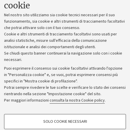
Uffici dell'amministrazione generale
cookie
Lavora con noi
Nel nostro sito utilizziamo sia cookie tecnici necessari per il suo
Alumni community
funzionamento, sia cookie e altri strumenti di tracciamento facoltativi
che potrai attivare solo con il tuo consenso.
Piano strategico
Cookie e altri strumenti di tracciamento facoltativi sono usati per
Bilanci
analisi statistiche, misure sull'efficacia della comunicazione
istituzionale e analisi dei comportamenti degli utenti.
Donazioni e 5x1000
Se chiudi questo banner continuerai la navigazione solo con i cookie
Merchandising - UniboStore
necessari.
Bandi, gare e concorsi
Puoi esprimere il consenso sui cookie facoltativi attivando l'opzione
in "Personalizza cookie" e, se vuoi, potrai esprimere consensi più
Albo online
specifici in "Mostra cookie di profilazione".
Amministrazione trasparente
Potrai sempre rivedere le tue scelte e verificare lo stato dei consensi
rientrando nella sezione "Impostazione cookie" del sito.
Atti di notifica
Per maggiori informazioni
consulta la nostra Cookie policy
.
Informazioni sul sito e accessibilità
Dichiarazione di accessibilità
COOKIE DI PROFILAZIONE - FACOLTATIVI
SOLO COOKIE NECESSARI
Privacy e note legali
Si tratta di cookie utilizzati per analizzare le caratteristiche della navigazione