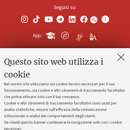
Seguici su:
App:
Questo sito web utilizza i
Contatti e PEC
Uffici dell'amministrazione generale
cookie
Lavora con noi
Nel nostro sito utilizziamo sia cookie tecnici necessari per il suo
Alumni community
funzionamento, sia cookie e altri strumenti di tracciamento facoltativi
che potrai attivare solo con il tuo consenso.
Piano strategico
Cookie e altri strumenti di tracciamento facoltativi sono usati per
Bilanci
analisi statistiche, misure sull'efficacia della comunicazione
istituzionale e analisi dei comportamenti degli utenti.
Donazioni e 5x1000
Se chiudi questo banner continuerai la navigazione solo con i cookie
Merchandising - UniboStore
necessari.