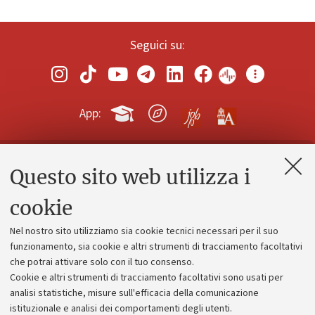
Seguici su:
App:
Questo sito web utilizza i
Contatti e PEC
Uffici dell'amministrazione generale
cookie
Lavora con noi
Nel nostro sito utilizziamo sia cookie tecnici necessari per il suo
Alumni community
funzionamento, sia cookie e altri strumenti di tracciamento facoltativi
che potrai attivare solo con il tuo consenso.
Piano strategico
Cookie e altri strumenti di tracciamento facoltativi sono usati per
Bilanci
analisi statistiche, misure sull'efficacia della comunicazione
istituzionale e analisi dei comportamenti degli utenti.
Donazioni e 5x1000