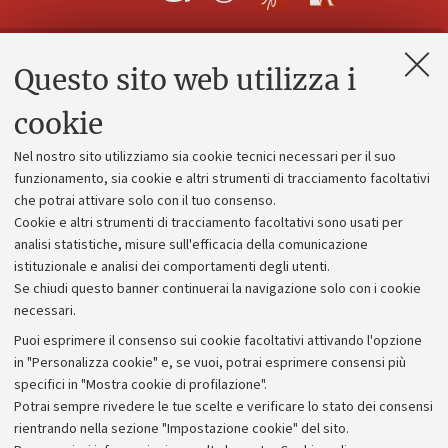
Questo sito web utilizza i
Contatti e PEC
Uffici dell'amministrazione generale
cookie
Lavora con noi
Nel nostro sito utilizziamo sia cookie tecnici necessari per il suo
Alumni community
funzionamento, sia cookie e altri strumenti di tracciamento facoltativi
che potrai attivare solo con il tuo consenso.
Piano strategico
Cookie e altri strumenti di tracciamento facoltativi sono usati per
Bilanci
analisi statistiche, misure sull'efficacia della comunicazione
istituzionale e analisi dei comportamenti degli utenti.
Donazioni e 5x1000
Se chiudi questo banner continuerai la navigazione solo con i cookie
Merchandising - UniboStore
necessari.
Bandi, gare e concorsi
Puoi esprimere il consenso sui cookie facoltativi attivando l'opzione
in "Personalizza cookie" e, se vuoi, potrai esprimere consensi più
Albo online
specifici in "Mostra cookie di profilazione".
Amministrazione trasparente
Potrai sempre rivedere le tue scelte e verificare lo stato dei consensi
rientrando nella sezione "Impostazione cookie" del sito.
Atti di notifica