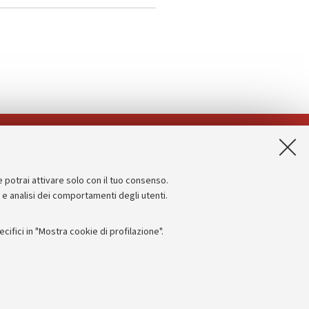
App:
e potrai attivare solo con il tuo consenso.
Informazioni sul sito e accessibilità
e e analisi dei comportamenti degli utenti.
Dichiarazione di accessibilità
ifici in "Mostra cookie di profilazione".
Privacy e note legali
Impostazioni Cookie
I