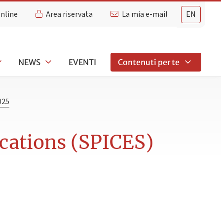
Online
Area riservata
La mia e-mail
EN
NEWS
EVENTI
Contenuti per te
025
ications (SPICES)