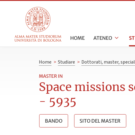
HOME
ATENEO
S
Home
>
Studiare
>
Dottorati, master, specia
MASTER IN
Space missions s
- 5935
BANDO
SITO DEL MASTER