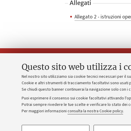
Allegati
Allegato 2 - istruzioni ope
Questo sito web utilizza i c
Nel nostro sito utilizziamo sia cookie tecnici necessari per il 
Piano strate
Cookie e altri strumenti di tracciamento facoltativi sono usati p
Contatti e PEC
Se chiudi questo banner continuerai la navigazione solo con i 
Bilanci
Uffici dell'amministrazione generale
Puoi esprimere il consenso sui cookie facoltativi attivando l'op
Donazioni e
Lavora con noi
Potrai sempre rivedere le tue scelte e verificare lo stato dei 
Per maggiori informazioni
consulta la nostra Cookie policy
.
Merchandisi
Alumni community
COOKIE DI PROFILAZIONE - FACOLTATIVI