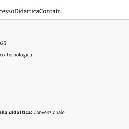
ccesso
Didattica
Contatti
025
ico-tecnologica
lla didattica
Convenzionale