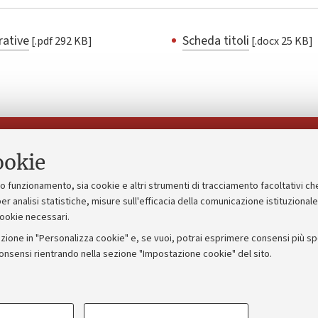
rative
Scheda titoli
[.pdf 292 KB]
[.docx 25 KB]
Seguici su:
ookie
suo funzionamento, sia cookie e altri strumenti di tracciamento facoltativi ch
gico
Bandi, gare e concorsi
er analisi statistiche, misure sull'efficacia della comunicazione istituzional
cookie necessari.
Albo online
zione in "Personalizza cookie" e, se vuoi, potrai esprimere consensi più spec
 5x1000
Amministrazione trasparente
consensi rientrando nella sezione "Impostazione cookie" del sito.
ng - UniboStore
Atti di notifica
COOKIE TECNICI - NECESSAR