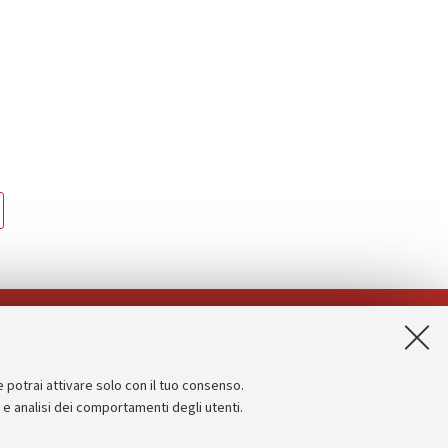
App:
e potrai attivare solo con il tuo consenso.
Informazioni sul sito e accessibilità
e e analisi dei comportamenti degli utenti.
Dichiarazione di accessibilità