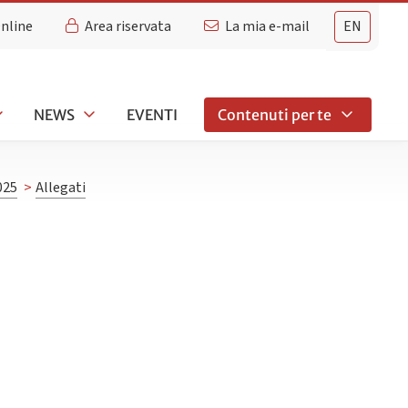
Online
Area riservata
La mia e-mail
EN
NEWS
EVENTI
Contenuti per te
025
>
Allegati