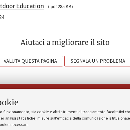
utdoor Education
(.pdf 285 KB)
24
Aiutaci a migliorare il sito
VALUTA QUESTA PAGINA
SEGNALA UN PROBLEMA
Seguici su:
ookie
suo funzionamento, sia cookie e altri strumenti di tracciamento facoltativi ch
gico
Bandi, gare e concorsi
er analisi statistiche, misure sull'efficacia della comunicazione istituzional
cookie necessari.
Albo online