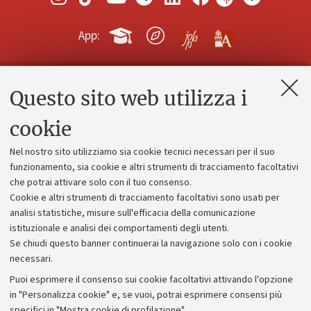
App:
Questo sito web utilizza i
Contatti e PEC
Uffici dell'amministrazione generale
cookie
Lavora con noi
Nel nostro sito utilizziamo sia cookie tecnici necessari per il suo
Alumni community
funzionamento, sia cookie e altri strumenti di tracciamento facoltativi
che potrai attivare solo con il tuo consenso.
Piano strategico
Cookie e altri strumenti di tracciamento facoltativi sono usati per
Bilanci
analisi statistiche, misure sull'efficacia della comunicazione
istituzionale e analisi dei comportamenti degli utenti.
Donazioni e 5x1000
Se chiudi questo banner continuerai la navigazione solo con i cookie
Merchandising - UniboStore
necessari.
Bandi, gare e concorsi
Puoi esprimere il consenso sui cookie facoltativi attivando l'opzione
in "Personalizza cookie" e, se vuoi, potrai esprimere consensi più
Albo online
specifici in "Mostra cookie di profilazione".