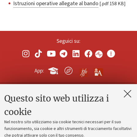
Istruzioni operative allegate al bando
[.pdf 158 KB]
Seguici su:
App:
Questo sito web utilizza i
Contatti e PEC
Uffici dell'amministrazione generale
cookie
Lavora con noi
Nel nostro sito utilizziamo sia cookie tecnici necessari per il suo
Alumni community
funzionamento, sia cookie e altri strumenti di tracciamento facoltativi
che potrai attivare solo con il tuo consenso.
Piano strategico