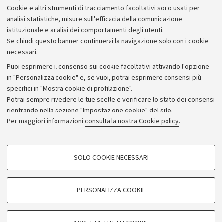
Cookie e altri strumenti di tracciamento facoltativi sono usati per
Bilanci
analisi statistiche, misure sull'efficacia della comunicazione
istituzionale e analisi dei comportamenti degli utenti.
Donazioni e 5x1000
Se chiudi questo banner continuerai la navigazione solo con i cookie
Merchandising - UniboStore
necessari.
Bandi, gare e concorsi
Puoi esprimere il consenso sui cookie facoltativi attivando l'opzione
in "Personalizza cookie" e, se vuoi, potrai esprimere consensi più
Albo online
specifici in "Mostra cookie di profilazione".
Amministrazione trasparente
Potrai sempre rivedere le tue scelte e verificare lo stato dei consensi
rientrando nella sezione "Impostazione cookie" del sito.
Atti di notifica
Per maggiori informazioni
consulta la nostra Cookie policy
.
Informazioni sul sito e accessibilità
Dichiarazione di accessibilità
COOKIE DI PROFILAZIONE - FACOLTATIVI
SOLO COOKIE NECESSARI
Privacy e note legali
Si tratta di cookie utilizzati per analizzare le caratteristiche della navigazione
degli utenti, creare profili in base al loro comportamento sul sito, per analisi
Impostazioni Cookie
di marketing.
PERSONALIZZA COOKIE
Mostra cookie di profilazione
©Copyright 2026 - ALMA MATER STUDIORUM - Università di
Google/Youtube Video
COOKIE TECNICI - NECESSARI
Bologna - Via Zamboni,
33 - 40126
Bologna - PI:
01131710376