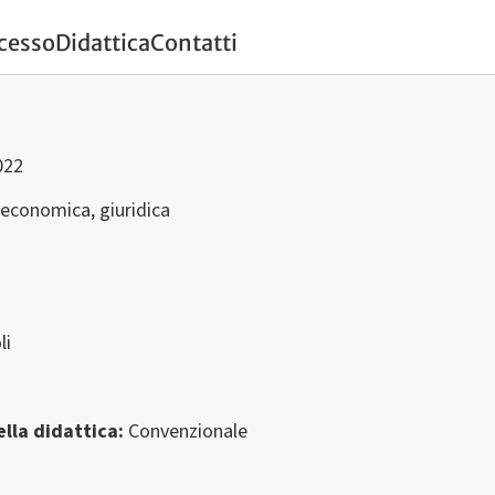
ccesso
Didattica
Contatti
022
 economica, giuridica
li
lla didattica
Convenzionale