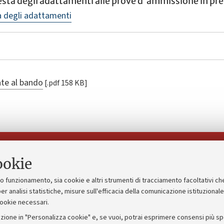
iesta degli adattamenti alle prove d'ammissione in pr
ta degli adattamenti
ate al bando
[.pdf 158 KB]
Seguici su:
ookie
suo funzionamento, sia cookie e altri strumenti di tracciamento facoltativi ch
gico
Bandi, gare e concorsi
er analisi statistiche, misure sull'efficacia della comunicazione istituzional
cookie necessari.
Albo online
zione in "Personalizza cookie" e, se vuoi, potrai esprimere consensi più spec
 5x1000
Amministrazione trasparente