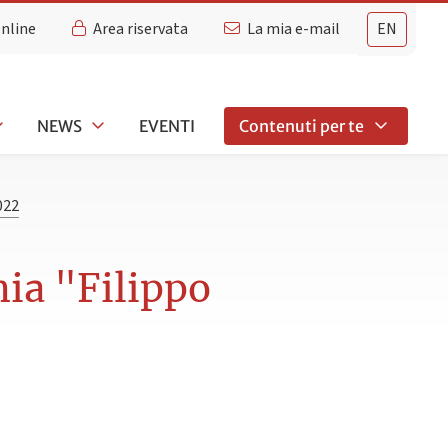
Online
Area riservata
La mia e-mail
EN
NEWS
EVENTI
Contenuti per te
022
mia "Filippo