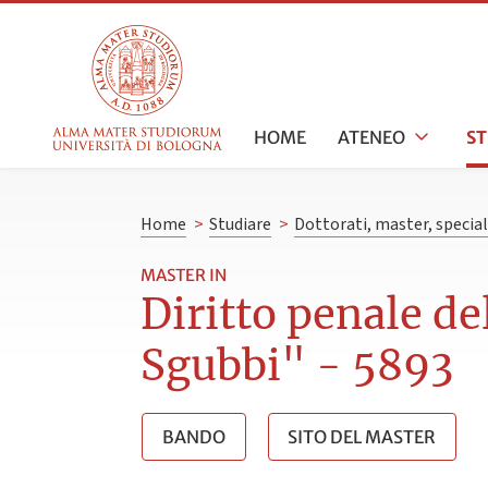
HOME
ATENEO
S
Home
>
Studiare
>
Dottorati, master, specia
MASTER IN
Diritto penale d
Sgubbi" - 5893
BANDO
SITO DEL MASTER