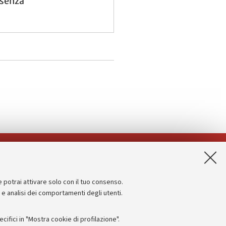
esenza
App:
e potrai attivare solo con il tuo consenso.
Informazioni sul sito e accessibilità
e e analisi dei comportamenti degli utenti.
Dichiarazione di accessibilità
ifici in "Mostra cookie di profilazione".
Privacy e note legali