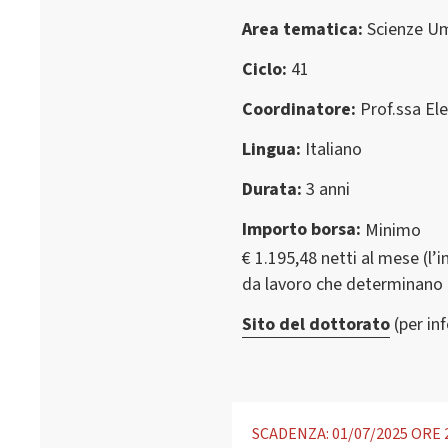
Area tematica
Scienze U
Ciclo
41
Coordinatore
Prof.ssa El
Lingua
Italiano
Durata
3 anni
Importo borsa
Minimo
€ 1.195,48 netti al mese (l’i
da lavoro che determinano u
Sito del dottorato
(per in
SCADENZA: 01/07/2025 ORE 