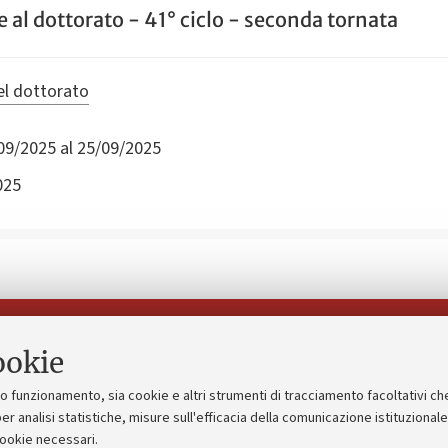
al dottorato - 41° ciclo - seconda tornata
el dottorato
09/2025 al 25/09/2025
025
Seguici su:
ookie
suo funzionamento, sia cookie e altri strumenti di tracciamento facoltativi ch
gico
Bandi, gare e concorsi
er analisi statistiche, misure sull'efficacia della comunicazione istituzional
cookie necessari.