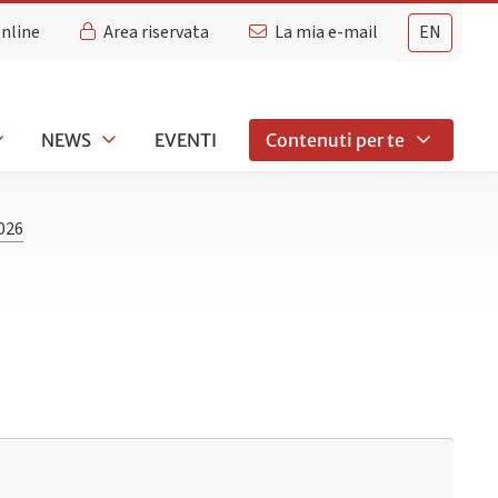
Online
Area riservata
La mia e-mail
EN
NEWS
EVENTI
Contenuti per te
026