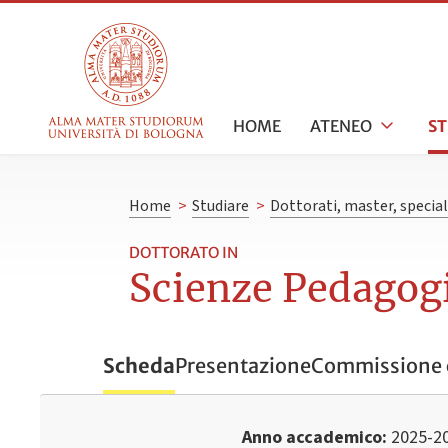
HOME
ATENEO
S
Home
>
Studiare
>
Dottorati, master, specia
DOTTORATO IN
Scienze Pedagog
Scheda
Presentazione
Commissione 
Anno accademico
2025-2