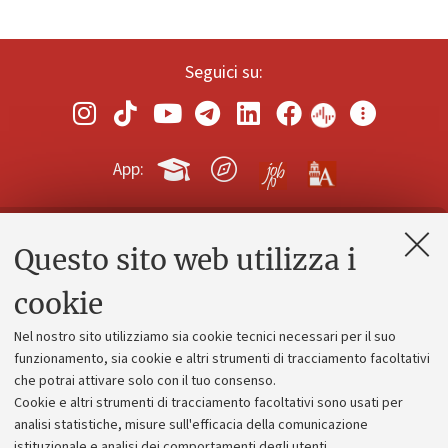
Seguici su:
App:
Questo sito web utilizza i
Contatti e PEC
Uffici dell'amministrazione generale
cookie
Lavora con noi
Nel nostro sito utilizziamo sia cookie tecnici necessari per il suo
Alumni community
funzionamento, sia cookie e altri strumenti di tracciamento facoltativi
che potrai attivare solo con il tuo consenso.
Piano strategico
Cookie e altri strumenti di tracciamento facoltativi sono usati per
Bilanci
analisi statistiche, misure sull'efficacia della comunicazione
istituzionale e analisi dei comportamenti degli utenti.