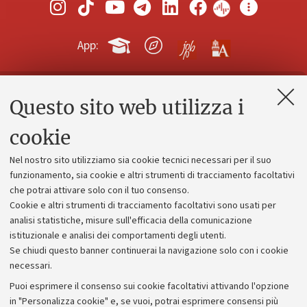
App:
Questo sito web utilizza i
Contatti e PEC
Uffici dell'amministrazione generale
cookie
Lavora con noi
Nel nostro sito utilizziamo sia cookie tecnici necessari per il suo
Alumni community
funzionamento, sia cookie e altri strumenti di tracciamento facoltativi
che potrai attivare solo con il tuo consenso.
Piano strategico
Cookie e altri strumenti di tracciamento facoltativi sono usati per
Bilanci
analisi statistiche, misure sull'efficacia della comunicazione
istituzionale e analisi dei comportamenti degli utenti.
Donazioni e 5x1000
Se chiudi questo banner continuerai la navigazione solo con i cookie
Merchandising - UniboStore
necessari.
Bandi, gare e concorsi
Puoi esprimere il consenso sui cookie facoltativi attivando l'opzione
in "Personalizza cookie" e, se vuoi, potrai esprimere consensi più
Albo online