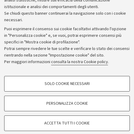
analisi statistiche, misure sull'efficacia della comunicazione
istituzionale e analisi dei comportamenti degli utenti.
Donazioni e 5x1000
Se chiudi questo banner continuerai la navigazione solo con i cookie
Merchandising - UniboStore
necessari.
Bandi, gare e concorsi
Puoi esprimere il consenso sui cookie facoltativi attivando l'opzione
in "Personalizza cookie" e, se vuoi, potrai esprimere consensi più
Albo online
specifici in "Mostra cookie di profilazione".
Amministrazione trasparente
Potrai sempre rivedere le tue scelte e verificare lo stato dei consensi
rientrando nella sezione "Impostazione cookie" del sito.
Atti di notifica
Per maggiori informazioni
consulta la nostra Cookie policy
.
Informazioni sul sito e accessibilità
Dichiarazione di accessibilità
COOKIE DI PROFILAZIONE - FACOLTATIVI
SOLO COOKIE NECESSARI
Privacy e note legali
Si tratta di cookie utilizzati per analizzare le caratteristiche della navigazione
degli utenti, creare profili in base al loro comportamento sul sito, per analisi
Impostazioni Cookie
di marketing.
PERSONALIZZA COOKIE
Mostra cookie di profilazione
©Copyright 2026 - ALMA MATER STUDIORUM - Università di
Google/Youtube Video
COOKIE TECNICI - NECESSARI
Bologna - Via Zamboni,
33 - 40126
Bologna - PI:
01131710376
ACCETTA TUTTI I COOKIE
Facebook
- CF:
80007010376
Si tratta di cookie tecnici utilizzati, a titolo esemplificativo, per il corretto