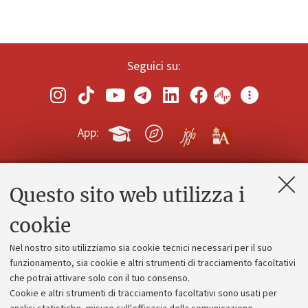
Seguici su:
App:
Questo sito web utilizza i
Contatti e PEC
Uffici dell'amministrazione generale
cookie
Lavora con noi
Nel nostro sito utilizziamo sia cookie tecnici necessari per il suo
Alumni community
funzionamento, sia cookie e altri strumenti di tracciamento facoltativi
che potrai attivare solo con il tuo consenso.
Piano strategico
Cookie e altri strumenti di tracciamento facoltativi sono usati per
Bilanci