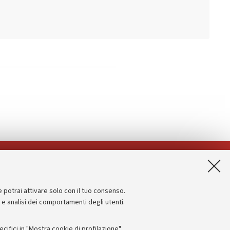
App:
e potrai attivare solo con il tuo consenso.
Informazioni sul sito e accessibilità
e e analisi dei comportamenti degli utenti.
Dichiarazione di accessibilità
ifici in "Mostra cookie di profilazione".