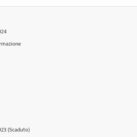
024
ormazione
023 (Scaduto)