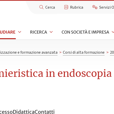
Cerca
Rubrica
Servizi 
TUDIARE
RICERCA
CON SOCIETÀ E IMPRESA
lizzazione e formazione avanzata
>
Corsi di alta formazione
>
20
mieristica in endoscopia
ccesso
Didattica
Contatti