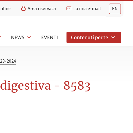
Online
Area riservata
La mia e-mail
EN
NEWS
EVENTI
Contenuti per te
23-2024
 digestiva - 8583