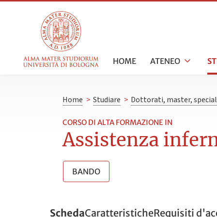
HOME
ATENEO
S
Home
>
Studiare
>
Dottorati, master, specia
CORSO DI ALTA FORMAZIONE IN
Assistenza infer
BANDO
Scheda
Caratteristiche
Requisiti d'a