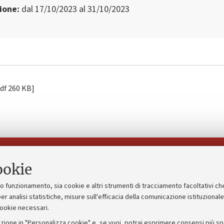
zione
dal 17/10/2023 al 31/10/2023
[.pdf 260 KB]
Seguici su:
ookie
suo funzionamento, sia cookie e altri strumenti di tracciamento facoltativi ch
gico
Bandi, gare e concorsi
er analisi statistiche, misure sull'efficacia della comunicazione istituzional
cookie necessari.
Albo online
zione in "Personalizza cookie" e, se vuoi, potrai esprimere consensi più spec