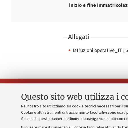
Inizio e fine immatricola
Allegati
Istruzioni operative_IT
Questo sito web utilizza i c
Nel nostro sito utilizziamo sia cookie tecnici necessari per il 
Piano strate
Cookie e altri strumenti di tracciamento facoltativi sono usati p
Contatti e PEC
Se chiudi questo banner continuerai la navigazione solo con i 
Bilanci
Uffici dell'amministrazione generale
Puoi esprimere il consenso sui cookie facoltativi attivando l'op