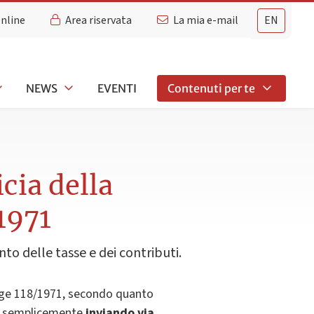
Online
Area riservata
La mia e-mail
EN
NEWS
EVENTI
Contenuti per te
cia della
/1971
to delle tasse e dei contributi.
a Legge 118/1971, secondo quanto
ma semplicemente
inviando via