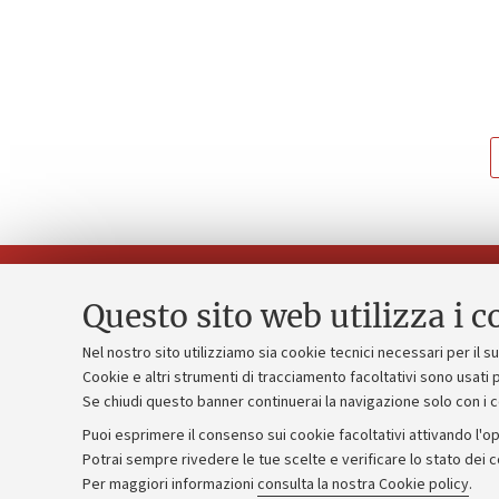
Questo sito web utilizza i c
Nel nostro sito utilizziamo sia cookie tecnici necessari per il 
Piano strate
Cookie e altri strumenti di tracciamento facoltativi sono usati p
Contatti e PEC
Se chiudi questo banner continuerai la navigazione solo con i 
Bilanci
Uffici dell'amministrazione generale
Puoi esprimere il consenso sui cookie facoltativi attivando l'op
Donazioni e
Lavora con noi
Potrai sempre rivedere le tue scelte e verificare lo stato dei 
Per maggiori informazioni
consulta la nostra Cookie policy
.
Merchandisi
Alumni community