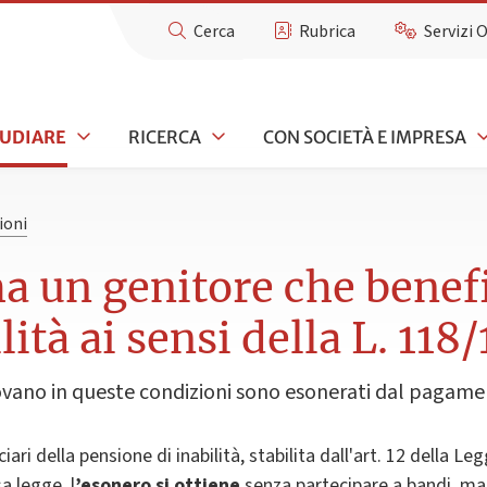
Cerca
Rubrica
Servizi 
TUDIARE
RICERCA
CON SOCIETÀ E IMPRESA
ioni
a un genitore che benefi
ità ai sensi della L. 118
rovano in queste condizioni sono esonerati dal pagamen
iciari della pensione di inabilità, stabilita dall'art. 12 dell
sa legge, l
’esonero
si
ottiene
senza partecipare a bandi, 