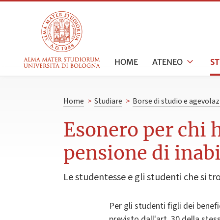
HOME
ATENEO
S
Home
>
Studiare
>
Borse di studio e agevolaz
Esonero per chi h
pensione di inabil
Le studentesse e gli studenti che si t
Per gli studenti figli dei benef
previsto dall'art. 30 della stes