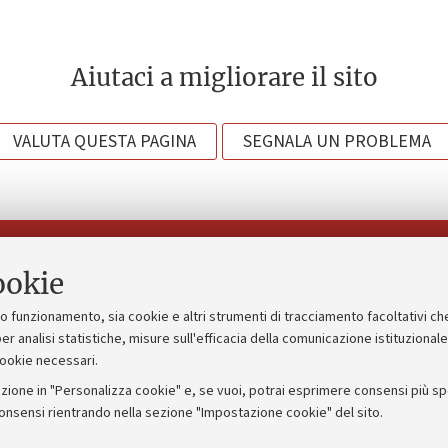
Aiutaci a migliorare il sito
VALUTA QUESTA PAGINA
SEGNALA UN PROBLEMA
Seguici su:
ookie
suo funzionamento, sia cookie e altri strumenti di tracciamento facoltativi ch
gico
Bandi, gare e concorsi
er analisi statistiche, misure sull'efficacia della comunicazione istituzional
cookie necessari.
Albo online
zione in "Personalizza cookie" e, se vuoi, potrai esprimere consensi più spec
 5x1000
Amministrazione trasparente
consensi rientrando nella sezione "Impostazione cookie" del sito.
ng - UniboStore
Atti di notifica