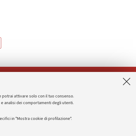
App:
e potrai attivare solo con il tuo consenso.
Informazioni sul sito e accessibilità
e e analisi dei comportamenti degli utenti.
Dichiarazione di accessibilità
ifici in "Mostra cookie di profilazione".
Privacy e note legali
Impostazioni Cookie