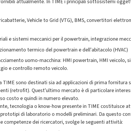
ornibili attualmente. In TIME i principali sottosistemi oggett
ricabatterie, Vehicle to Grid (VTG), BMS, convertitori elettro
iali e sistemi meccanici per il powertrain, integrazione mec
zionamento termico del powertrain e dell'abitacolo (HVAC)
rfacciamento uomo-macchina: HMI powertrain, HMI veicolo, si
gio e controllo remoto veicolo.
a TIME sono destinati sia ad applicazioni di prima fornitura s
istenti (retrofit). Quest'ultimo mercato è di particolare inte
sso costo e quindi in numero elevato.
nte, tecnologia o know-how presente in TIME costituisce atti
i prototipi di laboratorio o modelli preliminari. Da questo con
e competenze dei ricercatori, svolge le seguenti attività: