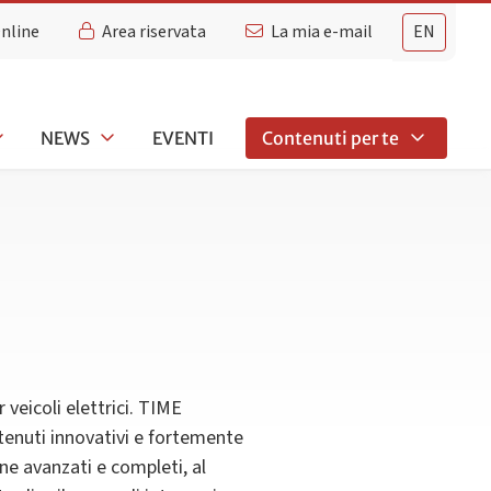
Online
Area riservata
La mia e-mail
EN
NEWS
EVENTI
Contenuti per te
 veicoli elettrici. TIME
tenuti innovativi e fortemente
ne avanzati e completi, al